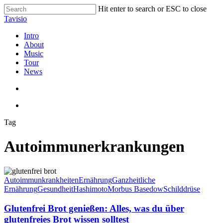
Skip
Hit enter to search or ESC to close
to
Close
Tavisio
main
Search
content
search
Menu
Intro
About
Music
Tour
News
search
Menu
Tag
Autoimmunerkrankungen
Glutenfrei
Brot
Autoimmunkrankheiten
Ernährung
Ganzheitliche
genießen:
Ernährung
Gesundheit
Hashimoto
Morbus Basedow
Schilddrüse
Alles,
was
Glutenfrei Brot genießen: Alles, was du über
du
glutenfreies Brot wissen solltest