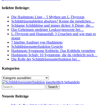
über
glutenfreies
beliebte Beiträge:
Brot
wissen
Die Hashimoto Lüge – 5 Mythen um L-Thyroxin
solltest
Schilddrüsentabletten absetzen? Kenne die möglichen…
Schlappe Schilddrüse und immer dicker: 6 Dinge, die…
Das Geheimnis niedriger Leukozytenwerte bei…
L-Thyroxin und Haarausfall: 3 Ursachen und wie man es
stoppt
7 häufige Auslöser von Hashimoto
Schilddrüsenunterfunktion Gesicht
Hashimoto Symptome Kribbeln: Das Kribbeln verstehen
Hashimoto Schub: 10 Symptome, die du vielleicht noch…
Die Rolle der Schilddrüsenunterfunktion bei…
Kategorien
Kategorien
Search
Neueste Beiträge