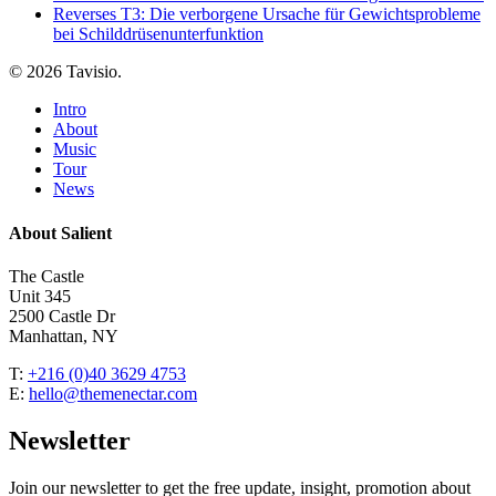
Reverses T3: Die verborgene Ursache für Gewichtsprobleme
bei Schilddrüsenunterfunktion
© 2026 Tavisio.
Close
Intro
Menu
About
Music
Tour
News
About Salient
The Castle
Unit 345
2500 Castle Dr
Manhattan, NY
T:
+216 (0)40 3629 4753
E:
hello@themenectar.com
Newsletter
Join our newsletter to get the free update, insight, promotion about