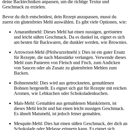
deine Backtechniken anpassen, um die richtige Textur und
Geschmack zu erzielen.
Bevor du dich entscheidest, dein Rezept anzupassen, musst du
zuerst ein glutenfreies Mehl auswählen. Es gibt viele Optionen, wie:
Amaranthmehl: Dieses Mehl hat einen nussigen, gerösteten
und leicht süßen Geschmack. Da es dunkel ist, eignet es sich
am besten für Backwaren, die dunkler werden, wie Brownies.
Arrowroot-Mehl (Pfeilwurzelmehl ): Dies ist ein guter Ersatz
für Rezepte, die nach Maisstärke verlangen. Verwende dieses
Mehl zum Panieren von Fleisch und Fisch, zum Andicken
von Saucen oder als Zusatz zu glutenfreien Mehlen zum
Backen.
Bohnenmehl: Dies wird aus getrockneten, gemahlenen
Bohnen hergestellt. Es eignet sich gut für Rezepte mit reichen
Aromen, wie Lebkuchen oder Schokoladenkuchen.
Mais-Mehl: Gemahlen aus gemahlenen Maiskörnern, ist
dieses Mehl leicht und hat einen leicht nussigen Geschmack.
Es ähnelt Maismehl, ist jedoch feiner gemahlen.
Mesquite-Mehl: Dies hat einen süßen Geschmack, der dich an
Schokolade oder Melasse erinnern kann. Es eignet sich