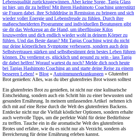
Lebensqualität zurückzugewinnen. Aber keine Sorge, Tanja Glass
ist hier, um dir zu helfen! Mit ihrem Hashimoto Coaching unterstützt
sie Frauen dabei, ihre Schilddrüse in Remission zu bringen und sich
wieder voller Energie und Lebensfreude zu fühlen. Durch ihre
maßgeschneiderten Programme und individuellen Beratungen gibt
sie dir das Werkzeug an die Hand, um überflüssige Kilos
loszuwerden und dich endlich wieder wohl in deinem Körper zu
fühlen. Und das Beste daran? Mit Tanjas Coaching wirst du nicht
nur deine körperlichen Symptome verbessern, sondern auch dein
Selbstvertrauen stärken und selbstbestimmt dein bestes Leben führen
können. Du verdienst es, glücklich und gesund zu sein - lass Tanja
dir dabei helfen! Worauf wartest du noch? Melde dich noch heute
bei Tanjas Hashimoto Coaching an und starte deine Reise zu einem
besseren Leben!
»
Blog
»
Autoimmunerkrankungen
»
Glutenfrei
Brot genießen: Alles, was du über glutenfreies Brot wissen solltest
Ein glutenfreies Brot zu genießen, ist nicht nur eine kulinarische
Entscheidung, sondern auch ein Schritt hin zu einer bewussten und
gesunden Ernährung. In meinem umfassenden Artikel nehmen ich
dich mit auf eine Reise durch die Welt des glutenfreien Backens.
Entdecke nicht nur die Vielfalt köstlicher Optionen, sondern erhalte
auch wertvolle Tipps, um die perfekte Wahl für deine Bedürfnisse
zu treffen. Tauche ein in die aromatische Welt des glutenfreien
Brotes und erfahre, wie du es nicht nur als Verzicht, sondern als
Bereicherung für deine Ernährung erleben kannst.