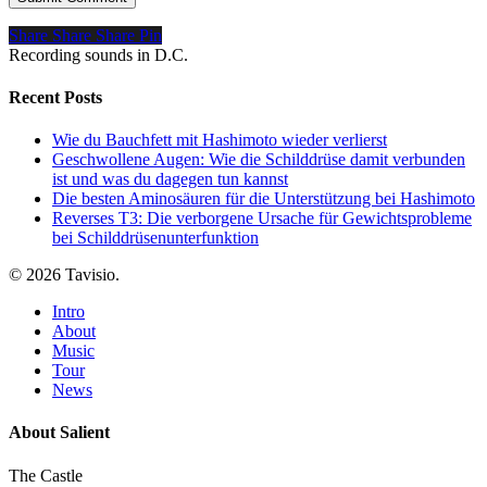
Share
Share
Share
Pin
Recording sounds in D.C.
Recent Posts
Wie du Bauchfett mit Hashimoto wieder verlierst
Geschwollene Augen: Wie die Schilddrüse damit verbunden
ist und was du dagegen tun kannst
Die besten Aminosäuren für die Unterstützung bei Hashimoto
Reverses T3: Die verborgene Ursache für Gewichtsprobleme
bei Schilddrüsenunterfunktion
© 2026 Tavisio.
Close
Intro
Menu
About
Music
Tour
News
About Salient
The Castle