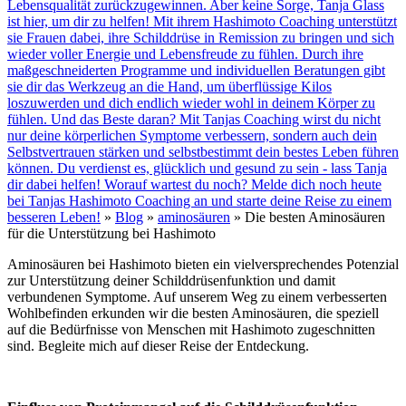
Lebensqualität zurückzugewinnen. Aber keine Sorge, Tanja Glass
ist hier, um dir zu helfen! Mit ihrem Hashimoto Coaching unterstützt
sie Frauen dabei, ihre Schilddrüse in Remission zu bringen und sich
wieder voller Energie und Lebensfreude zu fühlen. Durch ihre
maßgeschneiderten Programme und individuellen Beratungen gibt
sie dir das Werkzeug an die Hand, um überflüssige Kilos
loszuwerden und dich endlich wieder wohl in deinem Körper zu
fühlen. Und das Beste daran? Mit Tanjas Coaching wirst du nicht
nur deine körperlichen Symptome verbessern, sondern auch dein
Selbstvertrauen stärken und selbstbestimmt dein bestes Leben führen
können. Du verdienst es, glücklich und gesund zu sein - lass Tanja
dir dabei helfen! Worauf wartest du noch? Melde dich noch heute
bei Tanjas Hashimoto Coaching an und starte deine Reise zu einem
besseren Leben!
»
Blog
»
aminosäuren
»
Die besten Aminosäuren
für die Unterstützung bei Hashimoto
Aminosäuren bei Hashimoto bieten ein vielversprechendes Potenzial
zur Unterstützung deiner Schilddrüsenfunktion und damit
verbundenen Symptome. Auf unserem Weg zu einem verbesserten
Wohlbefinden erkunden wir die besten Aminosäuren, die speziell
auf die Bedürfnisse von Menschen mit Hashimoto zugeschnitten
sind. Begleite mich auf dieser Reise der Entdeckung.