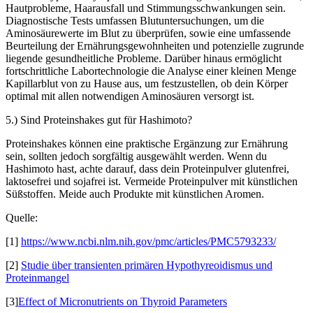
Hautprobleme, Haarausfall und Stimmungsschwankungen sein.
Diagnostische Tests umfassen Blutuntersuchungen, um die
Aminosäurewerte im Blut zu überprüfen, sowie eine umfassende
Beurteilung der Ernährungsgewohnheiten und potenzielle zugrunde
liegende gesundheitliche Probleme. Darüber hinaus ermöglicht
fortschrittliche Labortechnologie die Analyse einer kleinen Menge
Kapillarblut von zu Hause aus, um festzustellen, ob dein Körper
optimal mit allen notwendigen Aminosäuren versorgt ist.
5.) Sind Proteinshakes gut für Hashimoto?
Proteinshakes können eine praktische Ergänzung zur Ernährung
sein, sollten jedoch sorgfältig ausgewählt werden. Wenn du
Hashimoto hast, achte darauf, dass dein Proteinpulver glutenfrei,
laktosefrei und sojafrei ist. Vermeide Proteinpulver mit künstlichen
Süßstoffen. Meide auch Produkte mit künstlichen Aromen.
Quelle:
[1]
https://www.ncbi.nlm.nih.gov/pmc/articles/PMC5793233/
[2]
Studie über transienten primären Hypothyreoidismus und
Proteinmangel
[3]
Effect of Micronutrients on Thyroid Parameters