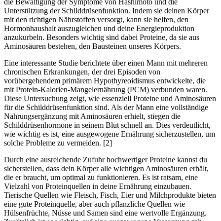
die Bewältigung der Symptome von Hashimoto und die
Unterstützung der Schilddrüsenfunktion. Indem sie deinen Körper
mit den richtigen Nährstoffen versorgt, kann sie helfen, den
Hormonhaushalt auszugleichen und deine Energieproduktion
anzukurbeln. Besonders wichtig sind dabei Proteine, da sie aus
Aminosäuren bestehen, den Bausteinen unseres Körpers.
Eine interessante Studie berichtete über einen Mann mit mehreren
chronischen Erkrankungen, der drei Episoden von
vorübergehendem primärem Hypothyreoidismus entwickelte, die
mit Protein-Kalorien-Mangelernährung (PCM) verbunden waren.
Diese Untersuchung zeigt, wie essenziell Proteine und Aminosäuren
für die Schilddrüsenfunktion sind. Als der Mann eine vollständige
Nahrungsergänzung mit Aminosäuren erhielt, stiegen die
Schilddrüsenhormone in seinem Blut schnell an. Dies verdeutlicht,
wie wichtig es ist, eine ausgewogene Ernährung sicherzustellen, um
solche Probleme zu vermeiden. [2]
Durch eine ausreichende Zufuhr hochwertiger Proteine kannst du
sicherstellen, dass dein Körper alle wichtigen Aminosäuren erhält,
die er braucht, um optimal zu funktionieren. Es ist ratsam, eine
Vielzahl von Proteinquellen in deine Ernährung einzubauen.
Tierische Quellen wie Fleisch, Fisch, Eier und Milchprodukte bieten
eine gute Proteinquelle, aber auch pflanzliche Quellen wie
Hülsenfrüchte, Nüsse und Samen sind eine wertvolle Ergänzung.