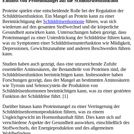
Einfluss von Proteinmangel auf die Schilddrüsenfunktion
Proteine spielen eine entscheidende Rolle bei der Regulation der
Schilddrüsenfunktion. Ein Mangel an Protein kann zu einer
Beeinträchtigung der
Schilddrüsenhormone
führen, was sich
wiederum auf den gesamten Stoffwechsel und die körperliche
Gesundheit auswirken kann. Untersuchungen haben gezeigt, dass
Proteinmangel zu einer Unterdrückung der Schilddrüse führen kann,
was zu Symptomen einer Schilddrüsenunterfunktion wie Müdigkeit,
Depressionen, Gewichtszunahme und anderen Beschwerden führen
kann.
Studien haben auch gezeigt, dass eine unzureichende Zufuhr
essentieller Aminosäuren, die Bestandteile von Proteinen sind, die
Schilddrüsenfunktion beeinträchtigen kann. Insbesondere haben
Forschungen gezeigt, dass der Mangel an bestimmten Aminosäuren
wie Tyrosin und Selenocystein die Produktion von
Schilddrüsenhormonen beeinträchtigen kann, was zu einer gestörten
Funktion der Schilddrüse führt. [1]
Darüber hinaus kann Proteinmangel zu einer Verringerung der
Schilddrüsenhormonproduktion führen, was zu einem
Ungleichgewicht im Hormonhaushalt führt. Dies kann sich auf
verschiedene Aspekte der Gesundheit auswirken, einschließlich des
Stoffwechsels, der Energieproduktion und des allgemeinen
Wohlbefindens.