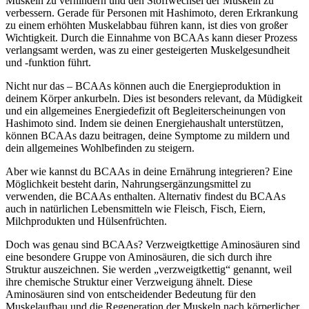
Muskeln zu verhindern und den Stoffwechsel der Muskeln zu
verbessern. Gerade für Personen mit Hashimoto, deren Erkrankung
zu einem erhöhten Muskelabbau führen kann, ist dies von großer
Wichtigkeit. Durch die Einnahme von BCAAs kann dieser Prozess
verlangsamt werden, was zu einer gesteigerten Muskelgesundheit
und -funktion führt.
Nicht nur das – BCAAs können auch die Energieproduktion in
deinem Körper ankurbeln. Dies ist besonders relevant, da Müdigkeit
und ein allgemeines Energiedefizit oft Begleiterscheinungen von
Hashimoto sind. Indem sie deinen Energiehaushalt unterstützen,
können BCAAs dazu beitragen, deine Symptome zu mildern und
dein allgemeines Wohlbefinden zu steigern.
Aber wie kannst du BCAAs in deine Ernährung integrieren? Eine
Möglichkeit besteht darin, Nahrungsergänzungsmittel zu
verwenden, die BCAAs enthalten. Alternativ findest du BCAAs
auch in natürlichen Lebensmitteln wie Fleisch, Fisch, Eiern,
Milchprodukten und Hülsenfrüchten.
Doch was genau sind BCAAs? Verzweigtkettige Aminosäuren sind
eine besondere Gruppe von Aminosäuren, die sich durch ihre
Struktur auszeichnen. Sie werden „verzweigtkettig“ genannt, weil
ihre chemische Struktur einer Verzweigung ähnelt. Diese
Aminosäuren sind von entscheidender Bedeutung für den
Muskelaufbau und die Regeneration der Muskeln nach körperlicher