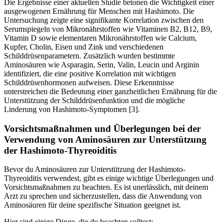
Die Ergebnisse einer aktuellen Studie betonen die Wichtigkeit einer
ausgewogenen Ernährung für Menschen mit Hashimoto. Die
Untersuchung zeigte eine signifikante Korrelation zwischen den
Serumspiegeln von Mikronährstoffen wie Vitaminen B2, B12, B9,
Vitamin D sowie elementaren Mikronährstoffen wie Calcium,
Kupfer, Cholin, Eisen und Zink und verschiedenen
Schilddrüsenparametern. Zusätzlich wurden bestimmte
Aminosäuren wie Asparagin, Serin, Valin, Leucin und Arginin
identifiziert, die eine positive Korrelation mit wichtigen
Schilddrüsenhormonen aufweisen. Diese Erkenntnisse
unterstreichen die Bedeutung einer ganzheitlichen Ernährung für die
Unterstützung der Schilddrüsenfunktion und die mögliche
Linderung von Hashimoto-Symptomen [3].
Vorsichtsmaßnahmen und Überlegungen bei der
Verwendung von Aminosäuren zur Unterstützung
der Hashimoto-Thyreoiditis
Bevor du Aminosäuren zur Unterstützung der Hashimoto-
Thyreoiditis verwendest, gibt es einige wichtige Überlegungen und
Vorsichtsmaßnahmen zu beachten. Es ist unerlässlich, mit deinem
Arzt zu sprechen und sicherzustellen, dass die Anwendung von
Aminosäuren für deine spezifische Situation geeignet ist.
Hier sind einige Dinge, die du beachten solltest: