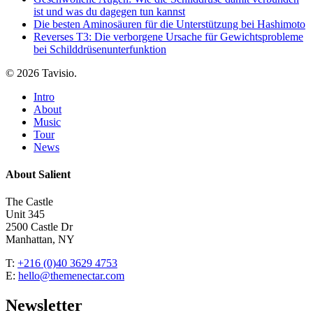
ist und was du dagegen tun kannst
Die besten Aminosäuren für die Unterstützung bei Hashimoto
Reverses T3: Die verborgene Ursache für Gewichtsprobleme
bei Schilddrüsenunterfunktion
© 2026 Tavisio.
Close
Intro
Menu
About
Music
Tour
News
About Salient
The Castle
Unit 345
2500 Castle Dr
Manhattan, NY
T:
+216 (0)40 3629 4753
E:
hello@themenectar.com
Newsletter