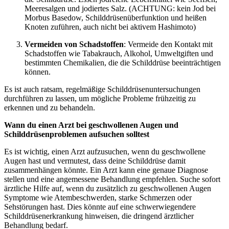
Meeresalgen und jodiertes Salz. (ACHTUNG: kein Jod bei
Morbus Basedow, Schilddrüsenüberfunktion und heißen
Knoten zuführen, auch nicht bei aktivem Hashimoto)
Vermeiden von Schadstoffen
: Vermeide den Kontakt mit
Schadstoffen wie Tabakrauch, Alkohol, Umweltgiften und
bestimmten Chemikalien, die die Schilddrüse beeinträchtigen
können.
Es ist auch ratsam, regelmäßige Schilddrüsenuntersuchungen
durchführen zu lassen, um mögliche Probleme frühzeitig zu
erkennen und zu behandeln.
Wann du einen Arzt bei geschwollenen Augen und
Schilddrüsenproblemen aufsuchen solltest
Es ist wichtig, einen Arzt aufzusuchen, wenn du geschwollene
Augen hast und vermutest, dass deine Schilddrüse damit
zusammenhängen könnte. Ein Arzt kann eine genaue Diagnose
stellen und eine angemessene Behandlung empfehlen. Suche sofort
ärztliche Hilfe auf, wenn du zusätzlich zu geschwollenen Augen
Symptome wie Atembeschwerden, starke Schmerzen oder
Sehstörungen hast. Dies könnte auf eine schwerwiegendere
Schilddrüsenerkrankung hinweisen, die dringend ärztlicher
Behandlung bedarf.