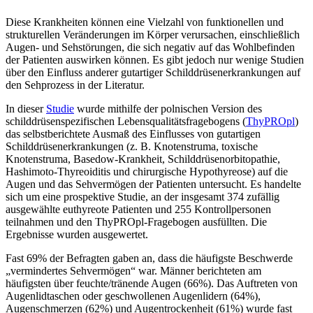
Diese Krankheiten können eine Vielzahl von funktionellen und
strukturellen Veränderungen im Körper verursachen, einschließlich
Augen- und Sehstörungen, die sich negativ auf das Wohlbefinden
der Patienten auswirken können. Es gibt jedoch nur wenige Studien
über den Einfluss anderer gutartiger Schilddrüsenerkrankungen auf
den Sehprozess in der Literatur.
In dieser
Studie
wurde mithilfe der polnischen Version des
schilddrüsenspezifischen Lebensqualitätsfragebogens (
ThyPROpl
)
das selbstberichtete Ausmaß des Einflusses von gutartigen
Schilddrüsenerkrankungen (z. B. Knotenstruma, toxische
Knotenstruma, Basedow-Krankheit, Schilddrüsenorbitopathie,
Hashimoto-Thyreoiditis und chirurgische Hypothyreose) auf die
Augen und das Sehvermögen der Patienten untersucht. Es handelte
sich um eine prospektive Studie, an der insgesamt 374 zufällig
ausgewählte euthyreote Patienten und 255 Kontrollpersonen
teilnahmen und den ThyPROpl-Fragebogen ausfüllten. Die
Ergebnisse wurden ausgewertet.
Fast 69% der Befragten gaben an, dass die häufigste Beschwerde
„vermindertes Sehvermögen“ war. Männer berichteten am
häufigsten über feuchte/tränende Augen (66%). Das Auftreten von
Augenlidtaschen oder geschwollenen Augenlidern (64%),
Augenschmerzen (62%) und Augentrockenheit (61%) wurde fast