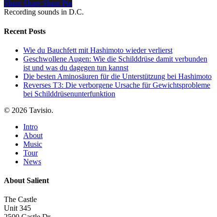
Share
Share
Share
Pin
Recording sounds in D.C.
Recent Posts
Wie du Bauchfett mit Hashimoto wieder verlierst
Geschwollene Augen: Wie die Schilddrüse damit verbunden
ist und was du dagegen tun kannst
Die besten Aminosäuren für die Unterstützung bei Hashimoto
Reverses T3: Die verborgene Ursache für Gewichtsprobleme
bei Schilddrüsenunterfunktion
© 2026 Tavisio.
Close
Intro
Menu
About
Music
Tour
News
About Salient
The Castle
Unit 345
2500 Castle Dr