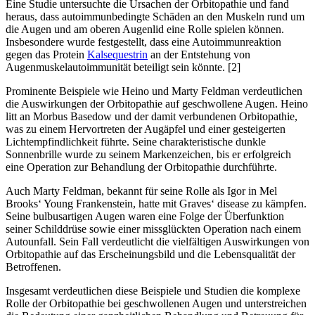
Eine Studie untersuchte die Ursachen der Orbitopathie und fand
heraus, dass autoimmunbedingte Schäden an den Muskeln rund um
die Augen und am oberen Augenlid eine Rolle spielen können.
Insbesondere wurde festgestellt, dass eine Autoimmunreaktion
gegen das Protein
Kalsequestrin
an der Entstehung von
Augenmuskelautoimmunität beteiligt sein könnte. [2]
Prominente Beispiele wie Heino und Marty Feldman verdeutlichen
die Auswirkungen der Orbitopathie auf geschwollene Augen. Heino
litt an Morbus Basedow und der damit verbundenen Orbitopathie,
was zu einem Hervortreten der Augäpfel und einer gesteigerten
Lichtempfindlichkeit führte. Seine charakteristische dunkle
Sonnenbrille wurde zu seinem Markenzeichen, bis er erfolgreich
eine Operation zur Behandlung der Orbitopathie durchführte.
Auch Marty Feldman, bekannt für seine Rolle als Igor in Mel
Brooks‘ Young Frankenstein, hatte mit Graves‘ disease zu kämpfen.
Seine bulbusartigen Augen waren eine Folge der Überfunktion
seiner Schilddrüse sowie einer missglückten Operation nach einem
Autounfall. Sein Fall verdeutlicht die vielfältigen Auswirkungen von
Orbitopathie auf das Erscheinungsbild und die Lebensqualität der
Betroffenen.
Insgesamt verdeutlichen diese Beispiele und Studien die komplexe
Rolle der Orbitopathie bei geschwollenen Augen und unterstreichen