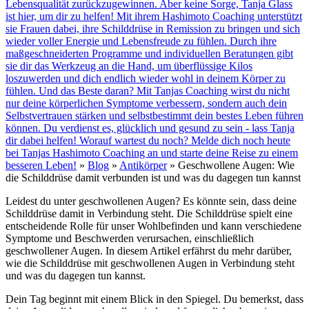
Lebensqualität zurückzugewinnen. Aber keine Sorge, Tanja Glass
ist hier, um dir zu helfen! Mit ihrem Hashimoto Coaching unterstützt
sie Frauen dabei, ihre Schilddrüse in Remission zu bringen und sich
wieder voller Energie und Lebensfreude zu fühlen. Durch ihre
maßgeschneiderten Programme und individuellen Beratungen gibt
sie dir das Werkzeug an die Hand, um überflüssige Kilos
loszuwerden und dich endlich wieder wohl in deinem Körper zu
fühlen. Und das Beste daran? Mit Tanjas Coaching wirst du nicht
nur deine körperlichen Symptome verbessern, sondern auch dein
Selbstvertrauen stärken und selbstbestimmt dein bestes Leben führen
können. Du verdienst es, glücklich und gesund zu sein - lass Tanja
dir dabei helfen! Worauf wartest du noch? Melde dich noch heute
bei Tanjas Hashimoto Coaching an und starte deine Reise zu einem
besseren Leben!
»
Blog
»
Antikörper
»
Geschwollene Augen: Wie
die Schilddrüse damit verbunden ist und was du dagegen tun kannst
Leidest du unter geschwollenen Augen? Es könnte sein, dass deine
Schilddrüse damit in Verbindung steht. Die Schilddrüse spielt eine
entscheidende Rolle für unser Wohlbefinden und kann verschiedene
Symptome und Beschwerden verursachen, einschließlich
geschwollener Augen. In diesem Artikel erfährst du mehr darüber,
wie die Schilddrüse mit geschwollenen Augen in Verbindung steht
und was du dagegen tun kannst.
Dein Tag beginnt mit einem Blick in den Spiegel. Du bemerkst, dass