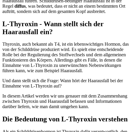
Haarausfall führen. Schilddrüsen-bedingter Haarausfall ist in der
Regel
diffus
, was bedeutet, dass er nicht an einem bestimmten Ort
auftritt, sondern sich auf dem gesamten Kopf ausbreitet.
L-Thyroxin - Wann stellt sich der
Haarausfall ein?
Thyroxin, auch bekannt als T4, ist ein lebenswichtiges Hormon, das
von der Schilddrüse produziert wird. Es spielt eine entscheidende
Rolle bei der Regulierung des Stoffwechsels und dem allgemeinen
Funktionieren des Körpers. Allerdings gibt es Fälle, in denen die
Einnahme von L-Thyroxin zu unerwünschten Nebenwirkungen
führen kann, wie zum Beispiel Haarausfall.
Und dann stellt sich die Frage: Wann hört der Haarausfall bei der
Einnahme von L-Thyroxin auf?
In diesem Artikel werden wir uns genauer mit dem Zusammenhang
zwischen Thyroxin und Haarausfall befassen und Informationen
darüber liefern, wie man damit umgehen kann.
Die Bedeutung von L-Thyroxin verstehen
Als ein Schilddrüsenhormon ist Thyroxin dafür verantwortlich, den