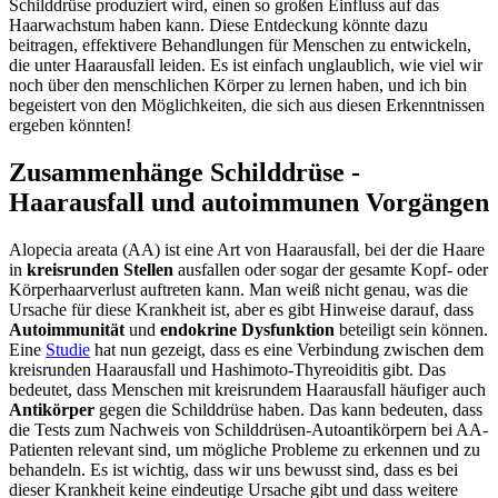
Schilddrüse produziert wird, einen so großen Einfluss auf das
Haarwachstum haben kann. Diese Entdeckung könnte dazu
beitragen, effektivere Behandlungen für Menschen zu entwickeln,
die unter Haarausfall leiden. Es ist einfach unglaublich, wie viel wir
noch über den menschlichen Körper zu lernen haben, und ich bin
begeistert von den Möglichkeiten, die sich aus diesen Erkenntnissen
ergeben könnten!
Zusammenhänge Schilddrüse -
Haarausfall und autoimmunen Vorgängen
Alopecia areata (AA) ist eine Art von Haarausfall, bei der die Haare
in
kreisrunden Stellen
ausfallen oder sogar der gesamte Kopf- oder
Körperhaarverlust auftreten kann. Man weiß nicht genau, was die
Ursache für diese Krankheit ist, aber es gibt Hinweise darauf, dass
Autoimmunität
und
endokrine
Dysfunktion
beteiligt sein können.
Eine
Studie
hat nun gezeigt, dass es eine Verbindung zwischen dem
kreisrunden Haarausfall und Hashimoto-Thyreoiditis gibt. Das
bedeutet, dass Menschen mit kreisrundem Haarausfall häufiger auch
Antikörper
gegen die Schilddrüse haben. Das kann bedeuten, dass
die Tests zum Nachweis von Schilddrüsen-Autoantikörpern bei AA-
Patienten relevant sind, um mögliche Probleme zu erkennen und zu
behandeln. Es ist wichtig, dass wir uns bewusst sind, dass es bei
dieser Krankheit keine eindeutige Ursache gibt und dass weitere