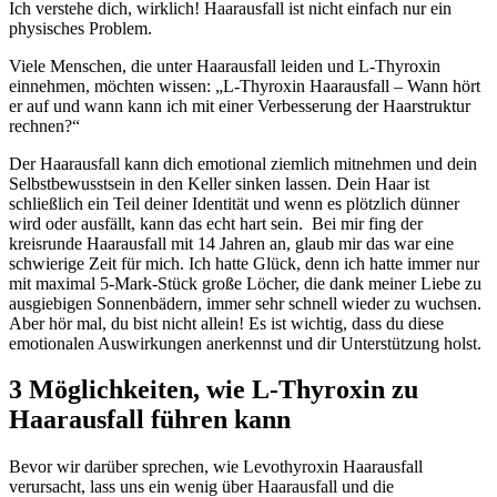
Ich verstehe dich, wirklich! Haarausfall ist nicht einfach nur ein
physisches Problem.
Viele Menschen, die unter Haarausfall leiden und L-Thyroxin
einnehmen, möchten wissen: „L-Thyroxin Haarausfall – Wann hört
er auf und wann kann ich mit einer Verbesserung der Haarstruktur
rechnen?“
Der Haarausfall kann dich emotional ziemlich mitnehmen und dein
Selbstbewusstsein in den Keller sinken lassen. Dein Haar ist
schließlich ein Teil deiner Identität und wenn es plötzlich dünner
wird oder ausfällt, kann das echt hart sein. Bei mir fing der
kreisrunde Haarausfall mit 14 Jahren an, glaub mir das war eine
schwierige Zeit für mich. Ich hatte Glück, denn ich hatte immer nur
mit maximal 5-Mark-Stück große Löcher, die dank meiner Liebe zu
ausgiebigen Sonnenbädern, immer sehr schnell wieder zu wuchsen.
Aber hör mal, du bist nicht allein! Es ist wichtig, dass du diese
emotionalen Auswirkungen anerkennst und dir Unterstützung holst.
3 Möglichkeiten, wie L-Thyroxin zu
Haarausfall führen kann
Bevor wir darüber sprechen, wie Levothyroxin Haarausfall
verursacht, lass uns ein wenig über Haarausfall und die