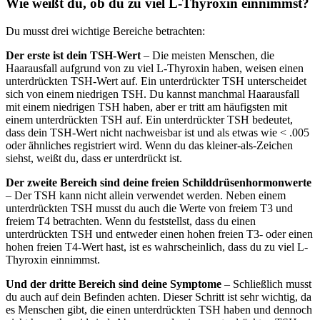
Wie weißt du, ob du zu viel L-Thyroxin einnimmst?
Du musst drei wichtige Bereiche betrachten:
Der erste ist dein TSH-Wert
– Die meisten Menschen, die
Haarausfall aufgrund von zu viel L-Thyroxin haben, weisen einen
unterdrückten TSH-Wert auf. Ein unterdrückter TSH unterscheidet
sich von einem niedrigen TSH. Du kannst manchmal Haarausfall
mit einem niedrigen TSH haben, aber er tritt am häufigsten mit
einem unterdrückten TSH auf. Ein unterdrückter TSH bedeutet,
dass dein TSH-Wert nicht nachweisbar ist und als etwas wie < .005
oder ähnliches registriert wird. Wenn du das kleiner-als-Zeichen
siehst, weißt du, dass er unterdrückt ist.
Der zweite Bereich sind deine freien Schilddrüsenhormonwerte
– Der TSH kann nicht allein verwendet werden. Neben einem
unterdrückten TSH musst du auch die Werte von freiem T3 und
freiem T4 betrachten. Wenn du feststellst, dass du einen
unterdrückten TSH und entweder einen hohen freien T3- oder einen
hohen freien T4-Wert hast, ist es wahrscheinlich, dass du zu viel L-
Thyroxin einnimmst.
Und der dritte Bereich sind deine Symptome
– Schließlich musst
du auch auf dein Befinden achten. Dieser Schritt ist sehr wichtig, da
es Menschen gibt, die einen unterdrückten TSH haben und dennoch