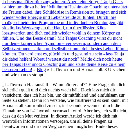
Lebensqualität zurückzugewinnen. Aber keine Sorge, Tanja Glass
ist hier, um dir zu helfen! Mit ihrem Hashimoto Coaching unterstützt
sie Frauen dabei, ihre Schilddrüse in Remission zu bringen und sich
wieder voller Energie und Lebensfreude zu fühlen. Durch ihre
maßgeschneiderten Programme und individuellen Beratungen gibt
sie dir das Werkzeug an die Hand, um überflüssige Kilos
loszuwerden und dich endlich wieder wohl in deinem Körper zu
fühlen. Und das Beste daran? Mit Tanjas Coaching wirst du nicht
nur deine körperlichen Symptome verbessern, sondern auch dein
Selbstvertrauen stärken und selbstbestimmt dein bestes Leben führen
können. Du verdienst es, glücklich und gesund zu sein - lass Tanja
dir dabei helfen! Worauf wartest du noch? Melde dich noch heute
bei Tanjas Hashimoto Coaching an und starte deine Reise zu einem
besseren Leben!
»
Blog
»
L-Thyroxin und Haarausfall: 3 Ursachen
und wie man es stoppt
„L-Thyroxin Haarausfall – Wann hört er auf?“ Eine Frage, die dich
sicherlich quält und dich nachts wach hält. Doch lass mich dir
versichern, dass ich hier bin, um dir mitfühlend und einfühlsam zur
Seite zu stehen. Denn ich verstehe, wie frustrierend es sein kann, mit
Haarausfall konfrontiert zu sein, insbesondere wenn er durch die
Einnahme von L-Thyroxin verursacht wird. Aber hey, ich will nicht,
dass du den Mut verlierst! In diesem Artikel werde ich dich mit
wertvollen Informationen versorgen, um all deine Fragen zu
beantworten und dir den Weg zu einem möglichen Ende dieses