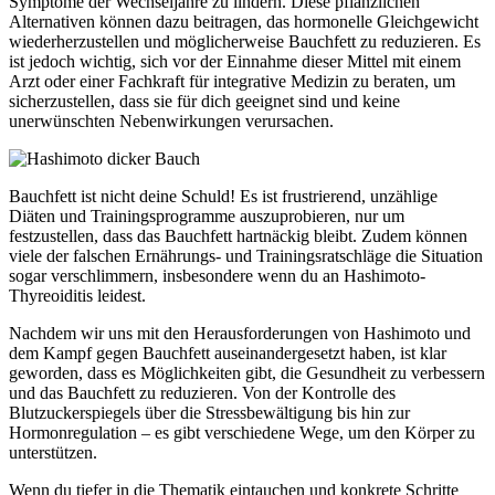
Symptome der Wechseljahre zu lindern. Diese pflanzlichen
Alternativen können dazu beitragen, das hormonelle Gleichgewicht
wiederherzustellen und möglicherweise Bauchfett zu reduzieren. Es
ist jedoch wichtig, sich vor der Einnahme dieser Mittel mit einem
Arzt oder einer Fachkraft für integrative Medizin zu beraten, um
sicherzustellen, dass sie für dich geeignet sind und keine
unerwünschten Nebenwirkungen verursachen.
Bauchfett ist nicht deine Schuld! Es ist frustrierend, unzählige
Diäten und Trainingsprogramme auszuprobieren, nur um
festzustellen, dass das Bauchfett hartnäckig bleibt. Zudem können
viele der falschen Ernährungs- und Trainingsratschläge die Situation
sogar verschlimmern, insbesondere wenn du an Hashimoto-
Thyreoiditis leidest.
Nachdem wir uns mit den Herausforderungen von Hashimoto und
dem Kampf gegen Bauchfett auseinandergesetzt haben, ist klar
geworden, dass es Möglichkeiten gibt, die Gesundheit zu verbessern
und das Bauchfett zu reduzieren. Von der Kontrolle des
Blutzuckerspiegels über die Stressbewältigung bis hin zur
Hormonregulation – es gibt verschiedene Wege, um den Körper zu
unterstützen.
Wenn du tiefer in die Thematik eintauchen und konkrete Schritte