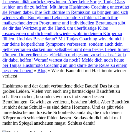
Lebensqualität zurückzugewinnen. Aber keine Sorge, Tanja Glass
ist hier, um dir zu helfen! Mit ihrem Hashimoto Coaching unterstützt
sie Frauen dabei, ihre Schilddrüse in Remission zu bringen und sich
wieder voller Energie und Lebensfreude zu fühlen. Durch ihre
maßgeschneiderten Programme und individuellen Beratungen gibt
sie dir das Werkzeug an die Hand, um überflüssige Kilos
loszuwerden und dich endlich wieder wohl in deinem Körper zu
fühlen. Und das Beste daran? Mit Tanjas Coaching wirst du nicht
nur deine körperlichen Symptome verbessern, sondern auch dein
Selbstvertrauen stärken und selbstbestimmt dein bestes Leben führen
können. Du verdienst es, glücklich und gesund zu sein - lass Tanja
dir dabei helfen! Worauf wartest du noch? Melde dich noch heute
bei Tanjas Hashimoto Coaching an und starte deine Reise zu einem
besseren Leben!
»
Blog
»
Wie du Bauchfett mit Hashimoto wieder
verlierst
Hashimoto und der damit verbundene dicke Bauch! Das ist ein
großes Leiden. Vielen von euch mag hartnäckiges Bauchfett zu
schaffen machen, besonders wenn es trotz eurer besten
Bemühungen, Gewicht zu verlieren, bestehen bleibt. Aber Bauchfett
ist nicht deine Schuld – es sind deine Hormone. Und es gibt viele
unrealistische und toxische Schönheitsstandards, die dich deinen
Körper noch schlechter fühlen lassen. So dass du dich nicht mal
mehr im Spiegel anschauen magst. Schluss damit!