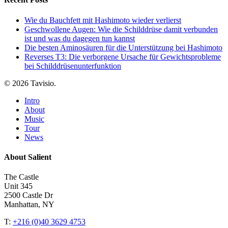
Wie du Bauchfett mit Hashimoto wieder verlierst
Geschwollene Augen: Wie die Schilddrüse damit verbunden
ist und was du dagegen tun kannst
Die besten Aminosäuren für die Unterstützung bei Hashimoto
Reverses T3: Die verborgene Ursache für Gewichtsprobleme
bei Schilddrüsenunterfunktion
© 2026 Tavisio.
Close
Intro
Menu
About
Music
Tour
News
About Salient
The Castle
Unit 345
2500 Castle Dr
Manhattan, NY
T:
+216 (0)40 3629 4753