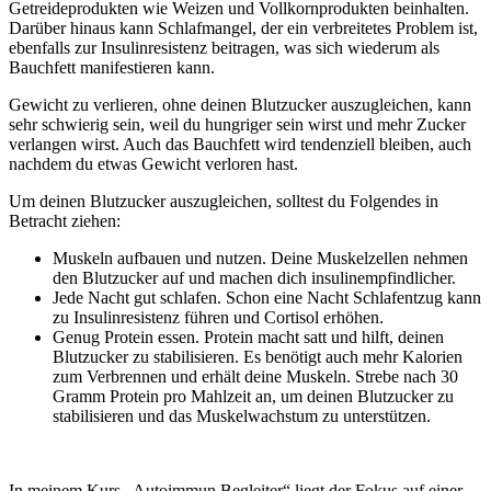
Getreideprodukten wie Weizen und Vollkornprodukten beinhalten.
Darüber hinaus kann Schlafmangel, der ein verbreitetes Problem ist,
ebenfalls zur Insulinresistenz beitragen, was sich wiederum als
Bauchfett manifestieren kann.
Gewicht zu verlieren, ohne deinen Blutzucker auszugleichen, kann
sehr schwierig sein, weil du hungriger sein wirst und mehr Zucker
verlangen wirst. Auch das Bauchfett wird tendenziell bleiben, auch
nachdem du etwas Gewicht verloren hast.
Um deinen Blutzucker auszugleichen, solltest du Folgendes in
Betracht ziehen:
Muskeln aufbauen und nutzen. Deine Muskelzellen nehmen
den Blutzucker auf und machen dich insulinempfindlicher.
Jede Nacht gut schlafen. Schon eine Nacht Schlafentzug kann
zu Insulinresistenz führen und Cortisol erhöhen.
Genug Protein essen. Protein macht satt und hilft, deinen
Blutzucker zu stabilisieren. Es benötigt auch mehr Kalorien
zum Verbrennen und erhält deine Muskeln. Strebe nach 30
Gramm Protein pro Mahlzeit an, um deinen Blutzucker zu
stabilisieren und das Muskelwachstum zu unterstützen.
In meinem Kurs „Autoimmun Begleiter“ liegt der Fokus auf einer