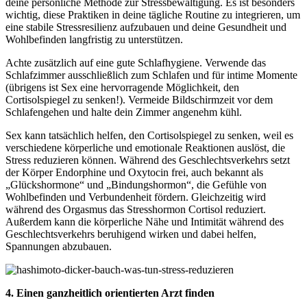
deine persönliche Methode zur Stressbewältigung. Es ist besonders
wichtig, diese Praktiken in deine tägliche Routine zu integrieren, um
eine stabile Stressresilienz aufzubauen und deine Gesundheit und
Wohlbefinden langfristig zu unterstützen.
Achte zusätzlich auf eine gute Schlafhygiene. Verwende das
Schlafzimmer ausschließlich zum Schlafen und für intime Momente
(übrigens ist Sex eine hervorragende Möglichkeit, den
Cortisolspiegel zu senken!). Vermeide Bildschirmzeit vor dem
Schlafengehen und halte dein Zimmer angenehm kühl.
Sex kann tatsächlich helfen, den Cortisolspiegel zu senken, weil es
verschiedene körperliche und emotionale Reaktionen auslöst, die
Stress reduzieren können. Während des Geschlechtsverkehrs setzt
der Körper Endorphine und Oxytocin frei, auch bekannt als
„Glückshormone“ und „Bindungshormon“, die Gefühle von
Wohlbefinden und Verbundenheit fördern. Gleichzeitig wird
während des Orgasmus das Stresshormon Cortisol reduziert.
Außerdem kann die körperliche Nähe und Intimität während des
Geschlechtsverkehrs beruhigend wirken und dabei helfen,
Spannungen abzubauen.
4. Einen ganzheitlich orientierten Arzt finden