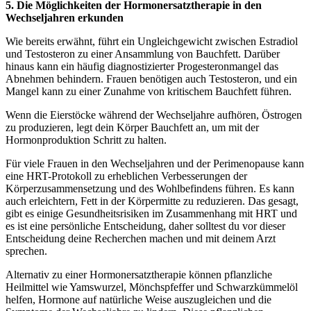
5. Die Möglichkeiten der Hormonersatztherapie in den
Wechseljahren erkunden
Wie bereits erwähnt, führt ein Ungleichgewicht zwischen Estradiol
und Testosteron zu einer Ansammlung von Bauchfett. Darüber
hinaus kann ein häufig diagnostizierter Progesteronmangel das
Abnehmen behindern. Frauen benötigen auch Testosteron, und ein
Mangel kann zu einer Zunahme von kritischem Bauchfett führen.
Wenn die Eierstöcke während der Wechseljahre aufhören, Östrogen
zu produzieren, legt dein Körper Bauchfett an, um mit der
Hormonproduktion Schritt zu halten.
Für viele Frauen in den Wechseljahren und der Perimenopause kann
eine HRT-Protokoll zu erheblichen Verbesserungen der
Körperzusammensetzung und des Wohlbefindens führen. Es kann
auch erleichtern, Fett in der Körpermitte zu reduzieren. Das gesagt,
gibt es einige Gesundheitsrisiken im Zusammenhang mit HRT und
es ist eine persönliche Entscheidung, daher solltest du vor dieser
Entscheidung deine Recherchen machen und mit deinem Arzt
sprechen.
Alternativ zu einer Hormonersatztherapie können pflanzliche
Heilmittel wie Yamswurzel, Mönchspfeffer und Schwarzkümmelöl
helfen, Hormone auf natürliche Weise auszugleichen und die