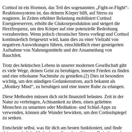
Cortisol ist ein Hormon, das Teil des sogenannten „Fight-or-Flight“-
Reaktionssystems ist, das deinem Körper hilft, auf Stress zu
reagieren. In Zeiten erhöhter Belastung mobilisiert Cortisol
Energiereserven, erhöht die Glukoseproduktion und steigert die
Herzfrequenz, um den Körper auf eine potenzielle Bedrohung
vorzubereiten. Wenn jedoch chronischer Stress vorliegt und Cortisol
kontinuierlich freigesetzt wird, kann dies zu einer Vielzahl von
negativen Auswirkungen führen, einschließlich einer gesteigerten
Aufnahme von Nahrungsmitteln und der Ansammlung von
Bauchfett.
Trotz des hektischen Lebens in unserer modernen Gesellschaft gibt
es viele Wege, deinen Geist zu beruhigen, inneren Frieden zu finden
und eine erholsame Nachtruhe zu genießen.(2) Dies ist besonders
wichtig, um den ständigen Gedankenstrom, auch bekannt als
„Monkey Mind“, zu beruhigen und eine innere Ruhe zu erlangen.
Diese Methoden müssen dich nicht finanziell belasten. Zeit in der
Natur zu verbringen, Achtsamkeit zu üben, einen geliebten
Menschen zu umarmen oder Meditation- und Schlaf-Apps zu
verwenden, können alle Wunder bewirken, um den Cortisolspiegel
zu senken.
Entscheide selbst, was für dich am besten funktioniert, und finde