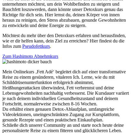
unternehmen möchtest, um dein Wohlbefinden zu steigern und
Bauchfett loszuwerden, dann könnte unser Detoxkurs genau das
Richtige für dich sein. Hier lernst du, deinen Körper von innen
heraus zu reinigen, den Stress abzubauen, gesunde Gewohnheiten
zu entwickeln und deine Energie zu steigern.
Möchtest du mehr über den Detoxkurs erfahren und herausfinden,
wie er dir helfen kann, dein Ziel zu erreichen? Hier findest du die
Infos zum
Pseudofettkurs
.
Zum Hashimoto Abnehmkurs
Mein Onlinekurs ‚Fett Adé‘ begleitet dich auf einer transformative
Reise zu einem gesünderen, vitaleren Ich. Lerne, wie du mit
Schilddrüsenunterfunktion erfolgreich abnimmst,
Heißhungerattacken überwindest, Fett verbrennst und deine
Lebensgewohnheiten nachhaltig verbesserst. Die Kursdauer variiert
je nach deinem individuellen Gesundheitszustand und deinem
Fortschritt, normalerweise zwischen 8-16 Wochen.
Du erhältst einen genauen Detox-Ablaufplan, umfangreiche
Videolektionen, uneingeschränkten Zugang zur Kursplattform,
gesunde Rezepte und einen praktischen Einkaufsplan.
Schließe dich unserer Community an und starte noch heute deine
personalisierte Reise zu einem fitteren und glücklicheren Leben.