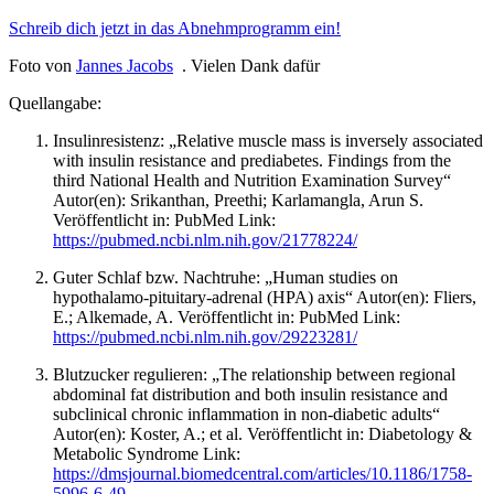
Schreib dich jetzt in das Abnehmprogramm ein!
Foto von
Jannes Jacobs
. Vielen Dank dafür
Quellangabe:
Insulinresistenz: „Relative muscle mass is inversely associated
with insulin resistance and prediabetes. Findings from the
third National Health and Nutrition Examination Survey“
Autor(en): Srikanthan, Preethi; Karlamangla, Arun S.
Veröffentlicht in: PubMed Link:
https://pubmed.ncbi.nlm.nih.gov/21778224/
Guter Schlaf bzw. Nachtruhe: „Human studies on
hypothalamo-pituitary-adrenal (HPA) axis“ Autor(en): Fliers,
E.; Alkemade, A. Veröffentlicht in: PubMed Link:
https://pubmed.ncbi.nlm.nih.gov/29223281/
Blutzucker regulieren: „The relationship between regional
abdominal fat distribution and both insulin resistance and
subclinical chronic inflammation in non-diabetic adults“
Autor(en): Koster, A.; et al. Veröffentlicht in: Diabetology &
Metabolic Syndrome Link:
https://dmsjournal.biomedcentral.com/articles/10.1186/1758-
5996-6-49