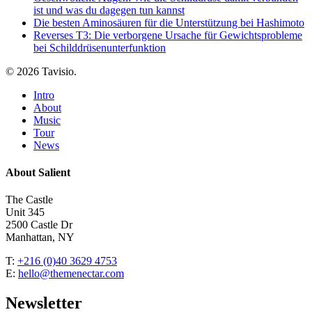
ist und was du dagegen tun kannst
Die besten Aminosäuren für die Unterstützung bei Hashimoto
Reverses T3: Die verborgene Ursache für Gewichtsprobleme
bei Schilddrüsenunterfunktion
© 2026 Tavisio.
Close
Intro
Menu
About
Music
Tour
News
About Salient
The Castle
Unit 345
2500 Castle Dr
Manhattan, NY
T:
+216 (0)40 3629 4753
E:
hello@themenectar.com
Newsletter