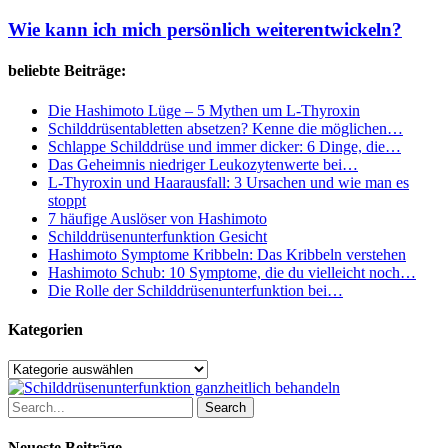
kann
ich
Wie kann ich mich persönlich weiterentwickeln?
mich
persönlich
beliebte Beiträge:
weiterentwickeln?
Die Hashimoto Lüge – 5 Mythen um L-Thyroxin
Schilddrüsentabletten absetzen? Kenne die möglichen…
Schlappe Schilddrüse und immer dicker: 6 Dinge, die…
Das Geheimnis niedriger Leukozytenwerte bei…
L-Thyroxin und Haarausfall: 3 Ursachen und wie man es
stoppt
7 häufige Auslöser von Hashimoto
Schilddrüsenunterfunktion Gesicht
Hashimoto Symptome Kribbeln: Das Kribbeln verstehen
Hashimoto Schub: 10 Symptome, die du vielleicht noch…
Die Rolle der Schilddrüsenunterfunktion bei…
Kategorien
Kategorien
Search
Neueste Beiträge