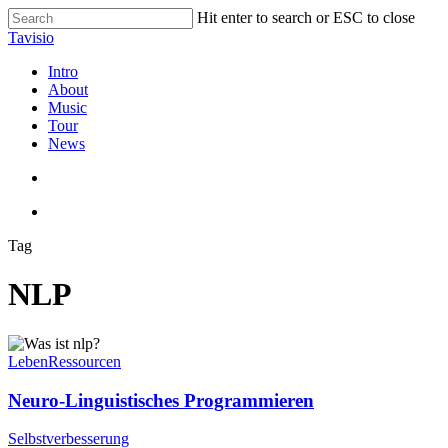
Skip
Hit enter to search or ESC to close
to
Close
Tavisio
main
Search
content
search
Menu
Intro
About
Music
Tour
News
search
Menu
Tag
NLP
Neuro-
Linguistisches
Leben
Ressourcen
Programmieren
Neuro-Linguistisches Programmieren
Wie
Selbstverbesserung