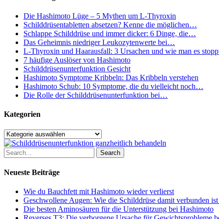
Gewichtsprobleme
bei
Die Hashimoto Lüge – 5 Mythen um L-Thyroxin
Schilddrüsenunterfunktion
Schilddrüsentabletten absetzen? Kenne die möglichen…
Schlappe Schilddrüse und immer dicker: 6 Dinge, die…
Das Geheimnis niedriger Leukozytenwerte bei…
L-Thyroxin und Haarausfall: 3 Ursachen und wie man es stopp
7 häufige Auslöser von Hashimoto
Schilddrüsenunterfunktion Gesicht
Hashimoto Symptome Kribbeln: Das Kribbeln verstehen
Hashimoto Schub: 10 Symptome, die du vielleicht noch…
Die Rolle der Schilddrüsenunterfunktion bei…
Kategorien
Kategorien
Search
Neueste Beiträge
Wie du Bauchfett mit Hashimoto wieder verlierst
Geschwollene Augen: Wie die Schilddrüse damit verbunden ist
Die besten Aminosäuren für die Unterstützung bei Hashimoto
Reverses T3: Die verborgene Ursache für Gewichtsprobleme be