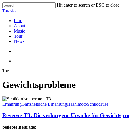
Skip
Hit enter to search or ESC to close
to
Close
Tavisio
main
Search
content
search
Menu
Intro
About
Music
Tour
News
search
Menu
Tag
Gewichtsprobleme
Reverses
T3:
Ernährung
Ganzheitliche Ernährung
Hashimoto
Schilddrüse
Die
verborgene
Reverses T3: Die verborgene Ursache für Gewichtspr
Ursache
für
beliebte Beiträge: