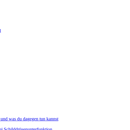
t
 und was du dagegen tun kannst
i Schilddrüsenunterfunktion