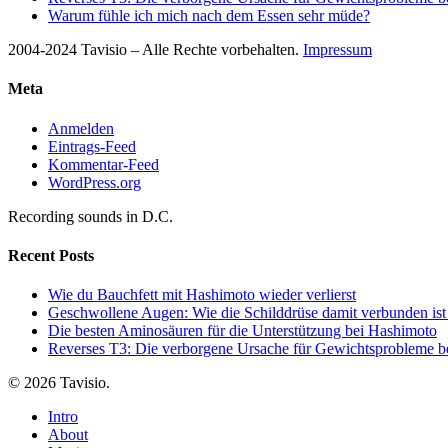
Warum fühle ich mich nach dem Essen sehr müde?
2004-2024 Tavisio – Alle Rechte vorbehalten.
Impressum
Meta
Anmelden
Eintrags-Feed
Kommentar-Feed
WordPress.org
Recording sounds in D.C.
Recent Posts
Wie du Bauchfett mit Hashimoto wieder verlierst
Geschwollene Augen: Wie die Schilddrüse damit verbunden ist
Die besten Aminosäuren für die Unterstützung bei Hashimoto
Reverses T3: Die verborgene Ursache für Gewichtsprobleme be
© 2026 Tavisio.
Close
Intro
Menu
About