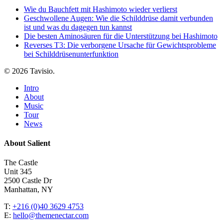
Wie du Bauchfett mit Hashimoto wieder verlierst
Geschwollene Augen: Wie die Schilddrüse damit verbunden
ist und was du dagegen tun kannst
Die besten Aminosäuren für die Unterstützung bei Hashimoto
Reverses T3: Die verborgene Ursache für Gewichtsprobleme
bei Schilddrüsenunterfunktion
© 2026 Tavisio.
Close
Intro
Menu
About
Music
Tour
News
About Salient
The Castle
Unit 345
2500 Castle Dr
Manhattan, NY
T:
+216 (0)40 3629 4753
E:
hello@themenectar.com