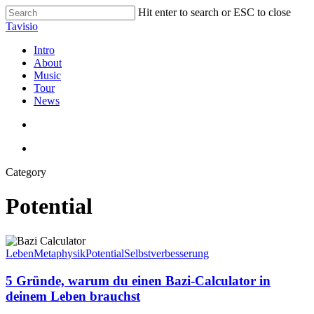
Skip
Hit enter to search or ESC to close
to
Close
Tavisio
main
Search
content
search
Menu
Intro
About
Music
Tour
News
search
Menu
Category
Potential
5
Gründe,
Leben
Metaphysik
Potential
Selbstverbesserung
warum
du
5 Gründe, warum du einen Bazi-Calculator in
einen
deinem Leben brauchst
Bazi-