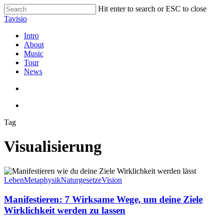
Skip
Hit enter to search or ESC to close
to
Close
Tavisio
main
Search
content
search
Menu
Intro
About
Music
Tour
News
search
Menu
Tag
Visualisierung
Manifestieren:
7
Leben
Metaphysik
Naturgesetze
Vision
Wirksame
Wege,
Manifestieren: 7 Wirksame Wege, um deine Ziele
um
Wirklichkeit werden zu lassen
deine