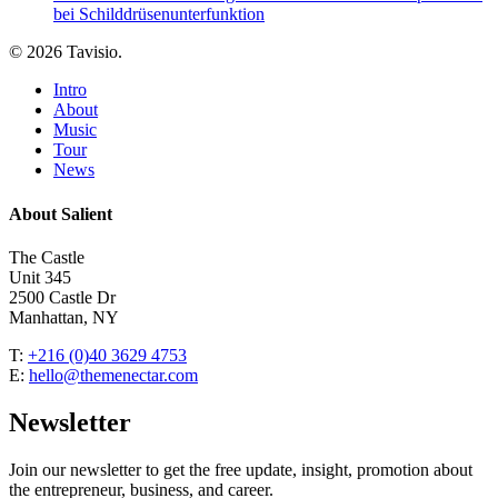
bei Schilddrüsenunterfunktion
© 2026 Tavisio.
Close
Intro
Menu
About
Music
Tour
News
About Salient
The Castle
Unit 345
2500 Castle Dr
Manhattan, NY
T:
+216 (0)40 3629 4753
E:
hello@themenectar.com
Newsletter
Join our newsletter to get the free update, insight, promotion about
the entrepreneur, business, and career.