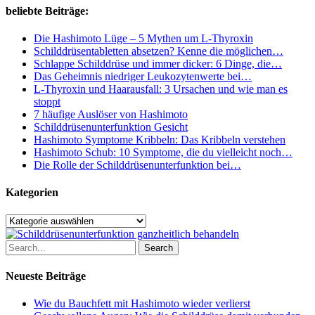
Ziele
beliebte Beiträge:
Wirklichkeit
werden
Die Hashimoto Lüge – 5 Mythen um L-Thyroxin
zu
Schilddrüsentabletten absetzen? Kenne die möglichen…
lassen
Schlappe Schilddrüse und immer dicker: 6 Dinge, die…
Das Geheimnis niedriger Leukozytenwerte bei…
L-Thyroxin und Haarausfall: 3 Ursachen und wie man es
stoppt
7 häufige Auslöser von Hashimoto
Schilddrüsenunterfunktion Gesicht
Hashimoto Symptome Kribbeln: Das Kribbeln verstehen
Hashimoto Schub: 10 Symptome, die du vielleicht noch…
Die Rolle der Schilddrüsenunterfunktion bei…
Kategorien
Kategorien
Search
Neueste Beiträge
Wie du Bauchfett mit Hashimoto wieder verlierst