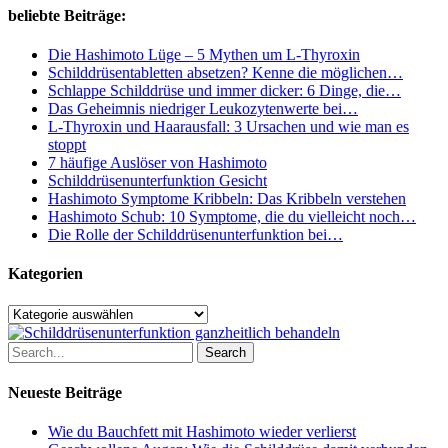
Ziele
beliebte Beiträge:
Wirklichkeit
werden
Die Hashimoto Lüge – 5 Mythen um L-Thyroxin
zu
Schilddrüsentabletten absetzen? Kenne die möglichen…
lassen
Schlappe Schilddrüse und immer dicker: 6 Dinge, die…
Das Geheimnis niedriger Leukozytenwerte bei…
L-Thyroxin und Haarausfall: 3 Ursachen und wie man es
stoppt
7 häufige Auslöser von Hashimoto
Schilddrüsenunterfunktion Gesicht
Hashimoto Symptome Kribbeln: Das Kribbeln verstehen
Hashimoto Schub: 10 Symptome, die du vielleicht noch…
Die Rolle der Schilddrüsenunterfunktion bei…
Kategorien
Kategorien
Search
Neueste Beiträge
Wie du Bauchfett mit Hashimoto wieder verlierst