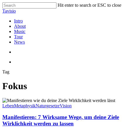
Skip
Hit enter to search or ESC to close
to
Close
Tavisio
main
Search
content
search
Menu
Intro
About
Music
Tour
News
search
Menu
Tag
Fokus
Manifestieren:
7
Leben
Metaphysik
Naturgesetze
Vision
Wirksame
Wege,
Manifestieren: 7 Wirksame Wege, um deine Ziele
um
Wirklichkeit werden zu lassen
deine