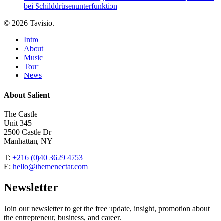
bei Schilddrüsenunterfunktion
© 2026 Tavisio.
Close
Intro
Menu
About
Music
Tour
News
About Salient
The Castle
Unit 345
2500 Castle Dr
Manhattan, NY
T:
+216 (0)40 3629 4753
E:
hello@themenectar.com
Newsletter
Join our newsletter to get the free update, insight, promotion about
the entrepreneur, business, and career.