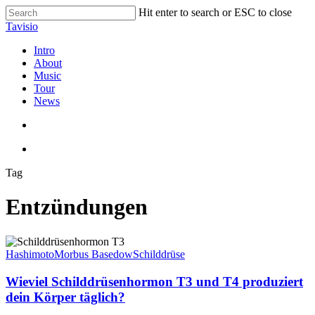
Skip
Hit enter to search or ESC to close
to
Close
Tavisio
main
Search
content
search
Menu
Intro
About
Music
Tour
News
search
Menu
Tag
Entzündungen
Wieviel
Schilddrüsenhormon
Hashimoto
Morbus Basedow
Schilddrüse
T3
und
Wieviel Schilddrüsenhormon T3 und T4 produziert
T4
dein Körper täglich?
produziert