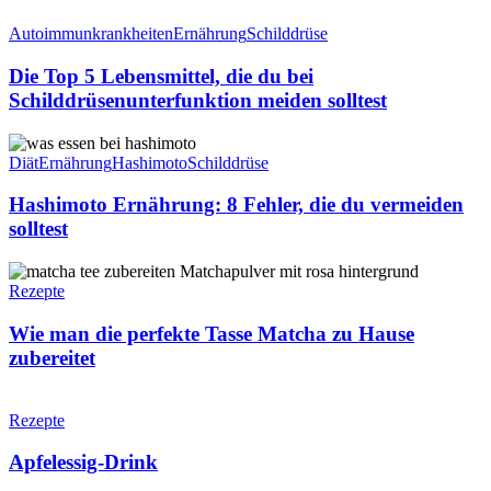
dein
Die
Körper
Top
Autoimmunkrankheiten
Ernährung
Schilddrüse
täglich?
5
Lebensmittel,
Die Top 5 Lebensmittel, die du bei
die
Schilddrüsenunterfunktion meiden solltest
du
bei
Hashimoto
Schilddrüsenunterfunktion
Ernährung:
Diät
Ernährung
Hashimoto
Schilddrüse
meiden
8
solltest
Fehler,
Hashimoto Ernährung: 8 Fehler, die du vermeiden
die
solltest
du
vermeiden
Wie
solltest
man
Rezepte
die
perfekte
Wie man die perfekte Tasse Matcha zu Hause
Tasse
zubereitet
Matcha
zu
Apfelessig-
Hause
Drink
Rezepte
zubereitet
Apfelessig-Drink