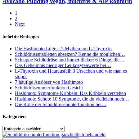
Avocado Pudding vegan, milchfrei & AIP konform
&
AIP
1
konform
2
Next
beliebte Beiträge:
Die Hashimoto Lüge – 5 Mythen um L-Thyroxin
Schilddrüsentabletten absetzen? Kenne die möglichen…
Schlappe Schilddrüse und immer dicker: 6 Dinge, die…
Das Geheimnis niedriger Leukozytenwerte bei…
L-Thyroxin und Haarausfall: 3 Ursachen und wie man es
stoppt
7 häufige Auslöser von Hashimoto
Schilddrüsenunterfunktion Gesicht
Hashimoto Symptome Kribbeln: Das Kribbeln verstehen
Hashimoto Schub: 10 Symptome, die du vielleicht noch…
Die Rolle der Schilddrüsenunterfunktion bei…
Kategorien
Kategorien