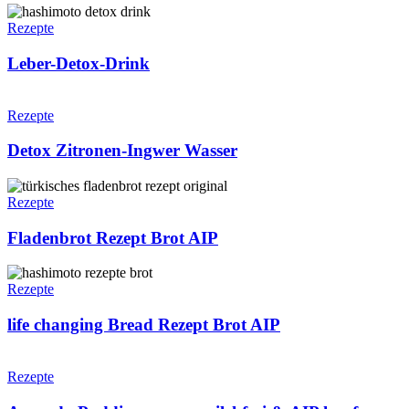
Leber-
Detox-
Rezepte
Drink
Leber-Detox-Drink
Detox
Zitronen-
Rezepte
Ingwer
Wasser
Detox Zitronen-Ingwer Wasser
Fladenbrot
Rezept
Rezepte
Brot
AIP
Fladenbrot Rezept Brot AIP
life
changing
Rezepte
Bread
Rezept
life changing Bread Rezept Brot AIP
Brot
AIP
Avocado
Pudding
Rezepte
vegan,
milchfrei