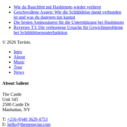
Wie du Bauchfett mit Hashimoto wieder verlierst
Geschwollene Augen: Wie die Schilddrüse damit verbunden
ist und was du dagegen tun kannst
Die besten Aminosäuren für die Unterstützung bei Hashimoto
Reverses T3: Die verborgene Ursache für Gewichtsprobleme
bei Schilddrüsenunterfunktion
© 2026 Tavisio.
Close
Intro
Menu
About
Music
Tour
News
About Salient
The Castle
Unit 345
2500 Castle Dr
Manhattan, NY
T:
+216 (0)40 3629 4753
E:
hello@themenectar.com