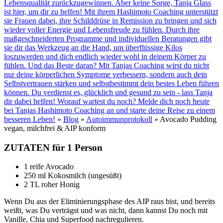
Lebensqualität zurückzugewinnen. Aber keine Sorge, Tanja Glass
ist hier, um dir zu helfen! Mit ihrem Hashimoto Coaching unterstützt
sie Frauen dabei, ihre Schilddrüse in Remission zu bringen und sich
wieder voller Energie und Lebensfreude zu fühlen. Durch ihre
maßgeschneiderten Programme und individuellen Beratungen gibt
sie dir das Werkzeug an die Hand, um überflüssige Kilos
loszuwerden und dich endlich wieder wohl in deinem Körper zu
fühlen. Und das Beste daran? Mit Tanjas Coaching wirst du nicht
nur deine körperlichen Symptome verbessern, sondern auch dein
Selbstvertrauen stärken und selbstbestimmt dein bestes Leben führen
können. Du verdienst es, glücklich und gesund zu sein - lass Tanja
dir dabei helfen! Worauf wartest du noch? Melde dich noch heute
bei Tanjas Hashimoto Coaching an und starte deine Reise zu einem
besseren Leben!
»
Blog
»
Autoimmunprotokoll
»
Avocado Pudding
vegan, milchfrei & AIP konform
ZUTATEN für 1 Person
1 reife Avocado
250 ml Kokosmilch (ungesüßt)
2 TL roher Honig
Wenn Du aus der Eliminierungsphase des AIP raus bist, und bereits
weißt, was Du verträgst und was nicht, dann kannst Du noch mit
Vanille, Chia und Superfood nachregulieren.