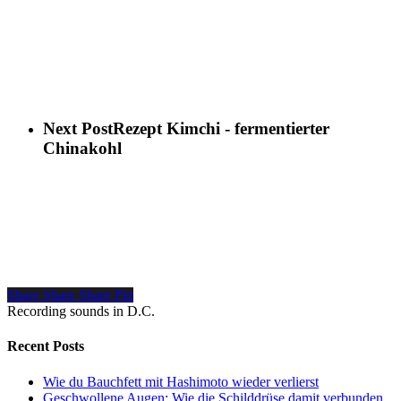
Next Post
Rezept Kimchi - fermentierter
Chinakohl
Share
Share
Share
Pin
Recording sounds in D.C.
Recent Posts
Wie du Bauchfett mit Hashimoto wieder verlierst
Geschwollene Augen: Wie die Schilddrüse damit verbunden