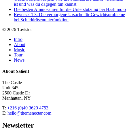
ist und was du dagegen tun kannst
Die besten Aminosäuren für die Unterstützung bei Hashimoto
Reverses T3: Die verborgene Ursache für Gewichtsprobleme
bei Schilddrüsenunterfunktion
© 2026 Tavisio.
Close
Intro
Menu
About
Music
Tour
News
About Salient
The Castle
Unit 345
2500 Castle Dr
Manhattan, NY
T:
+216 (0)40 3629 4753
E:
hello@themenectar.com
Newsletter