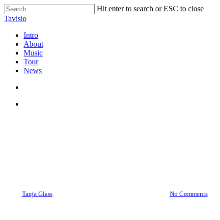
Skip
Hit enter to search or ESC to close
to
Close
Tavisio
main
Search
content
search
Menu
Intro
About
Music
Tour
News
search
Menu
Rezepte
Avocado Pudding vegan,
milchfrei & AIP konform
By
Tanja Glass
21. Mai 2021
November 11th, 2023
No Comments