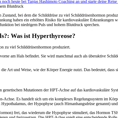
ich noch heute bei Tanjas Hashimoto Coaching an und starte deine Reis
ohem Blutdruck
in Zustand, bei dem die Schilddrüse zu viel Schilddrüsenhormon produ
rankung haben ein erhöhtes Risiko für kardiovaskuläre Erkrankungen w
funktion bei niedrigem Puls und hohem Blutdruck sprechen.
ls?: Was ist Hyperthyreose?
son zu viel Schilddrüsenhormon produziert.
ch vorne am Hals befindet. Sie wird manchmal auch als überaktive Schil
die Art und Weise, wie der Körper Energie nutzt. Das bedeutet, dass si
n genetischen Mutationen der HPT-Achse auf das kardiovaskuläre Syst
Achse. Es handelt sich um ein komplexes Regelungssystem im Körper, 
Hypothalamus, der Hypophyse (auch Hirnanhangsdrüse genannt) und 
rmon) frei, das wiederum die Hypophyse stimuliert, das Hormon TSH
ieren und freizusetzen. Die HPT-Achse spielt eine entscheidende Rol