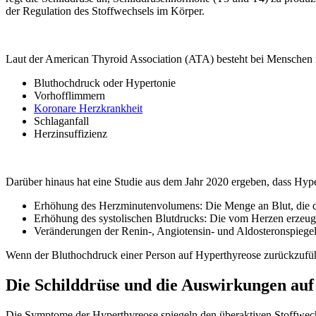
der Regulation des Stoffwechsels im Körper.
Laut der American Thyroid Association (ATA) besteht bei Menschen m
Bluthochdruck oder Hypertonie
Vorhofflimmern
Koronare Herzkrankheit
Schlaganfall
Herzinsuffizienz
Darüber hinaus hat eine Studie aus dem Jahr 2020 ergeben, dass Hyp
Erhöhung des Herzminutenvolumens: Die Menge an Blut, die 
Erhöhung des systolischen Blutdrucks: Die vom Herzen erzeug
Veränderungen der Renin-, Angiotensin- und Aldosteronspiegel:
Wenn der Bluthochdruck einer Person auf Hyperthyreose zurückzufüh
Die Schilddrüse und die Auswirkungen au
Die Symptome der Hyperthyreose spiegeln den überaktiven Stoffwech