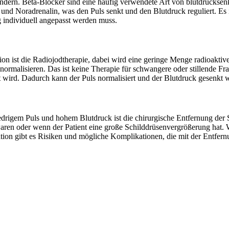
indern. Beta-Blocker sind eine häufig verwendete Art von blutdrucks
nd Noradrenalin, was den Puls senkt und den Blutdruck reguliert. Es i
individuell angepasst werden muss.
on ist die Radiojodtherapie, dabei wird eine geringe Menge radioakt
normalisieren. Das ist keine Therapie für schwangere oder stillende F
 wird. Dadurch kann der Puls normalisiert und der Blutdruck gesenkt 
drigem Puls und hohem Blutdruck ist die chirurgische Entfernung der S
en oder wenn der Patient eine große Schilddrüsenvergrößerung hat. Wä
ation gibt es Risiken und mögliche Komplikationen, die mit der Entfernu