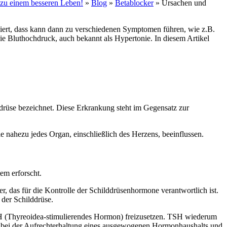
e zu einem besseren Leben!
»
Blog
»
Betablocker
»
Ursachen und
ziert, dass kann dann zu verschiedenen Symptomen führen, wie z.B.
ie Bluthochdruck, auch bekannt als Hypertonie. In diesem Artikel
ddrüse bezeichnet. Diese Erkrankung steht im Gegensatz zur
e nahezu jedes Organ, einschließlich des Herzens, beeinflussen.
em erforscht.
das für die Kontrolle der Schilddrüsenhormone verantwortlich ist.
der Schilddrüse.
 (Thyreoidea-stimulierendes Hormon) freizusetzen. TSH wiederum
le bei der Aufrechterhaltung eines ausgewogenen Hormonhaushalts und