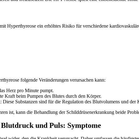
it Hyperthyreose ein erhöhtes Risiko für verschiedene kardiovaskulär
erthyreose folgende Veränderungen verursachen kann:
das Herz pro Minute pumpt.
te Kraft beim Pumpen des Blutes durch den Körper.
 Diese Substanzen sind für die Regulation des Blutvolumens und der Kr
ren ist, kann die Behandlung der Schilddrüsenerkrankung beide Probl
f Blutdruck und Puls: Symptome
sel wider, den die Krankheit verursacht. Daher umfassen die häufigs