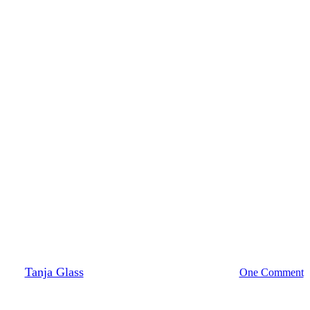
toimmunkrankheiten
Hashimoto
Morbus Basedow
Schilddr
ür Schilddrüsenüberfunktion be
Blutdruck
By
Tanja Glass
26. Juni 2023
November 18th, 2023
One Comment