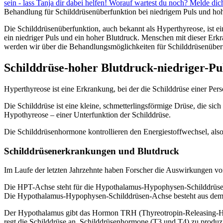
sein - lass Tanja dir dabei helfen! Worauf wartest du noch? Melde d
Behandlung für Schilddrüsenüberfunktion bei niedrigem Puls und h
Die Schilddrüsenüberfunktion, auch bekannt als Hyperthyreose, ist e
ein niedriger Puls und ein hoher Blutdruck. Menschen mit dieser Erk
werden wir über die Behandlungsmöglichkeiten für Schilddrüsenüber
Schilddrüse-hoher Blutdruck-niedriger-Pu
Hyperthyreose ist eine Erkrankung, bei der die Schilddrüse einer Per
Die Schilddrüse ist eine kleine, schmetterlingsförmige Drüse, die si
Hypothyreose – einer Unterfunktion der Schilddrüse.
Die Schilddrüsenhormone kontrollieren den Energiestoffwechsel, also 
Schilddrüsenerkrankungen und Blutdruck
Im Laufe der letzten Jahrzehnte haben Forscher die Auswirkungen vo
Die HPT-Achse steht für die Hypothalamus-Hypophysen-Schilddrüsen-
Die Hypothalamus-Hypophysen-Schilddrüsen-Achse besteht aus dem 
Der Hypothalamus gibt das Hormon TRH (Thyreotropin-Releasing-Ho
regt die Schilddrüse an, Schilddrüsenhormone (T3 und T4) zu produz