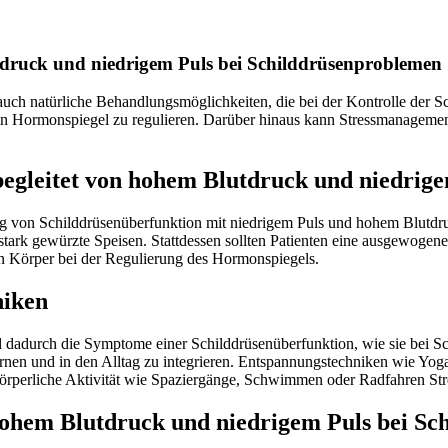
tdruck und niedrigem Puls bei Schilddrüsenproblemen
 auch natürliche Behandlungsmöglichkeiten, die bei der Kontrolle der 
den Hormonspiegel zu regulieren. Darüber hinaus kann Stressmanagemen
begleitet von hohem Blutdruck und niedrig
ng von Schilddrüsenüberfunktion mit niedrigem Puls und hohem Blutdru
 stark gewürzte Speisen. Stattdessen sollten Patienten eine ausgewog
en Körper bei der Regulierung des Hormonspiegels.
niken
d dadurch die Symptome einer Schilddrüsenüberfunktion, wie sie bei Sc
ernen und in den Alltag zu integrieren. Entspannungstechniken wie Yo
perliche Aktivität wie Spaziergänge, Schwimmen oder Radfahren Stre
hohem Blutdruck und niedrigem Puls bei S