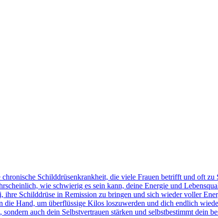
ne chronische Schilddrüsenkrankheit, die viele Frauen betrifft und of
cheinlich, wie schwierig es sein kann, deine Energie und Lebensquali
i, ihre Schilddrüse in Remission zu bringen und sich wieder voller En
n die Hand, um überflüssige Kilos loszuwerden und dich endlich wiede
 sondern auch dein Selbstvertrauen stärken und selbstbestimmt dein be