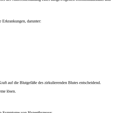
e Erkrankungen, darunter:
aft auf die Blutgefäße des zirkulierenden Blutes entscheidend.
eme lösen.
ten Symptome von Hyperthyreose: