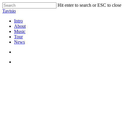
Skip
Hit enter to search or ESC to close
to
Close
Tavisio
main
Search
content
search
Menu
Intro
About
Music
Tour
News
search
Menu
Au
Ursachen und Behandlung f