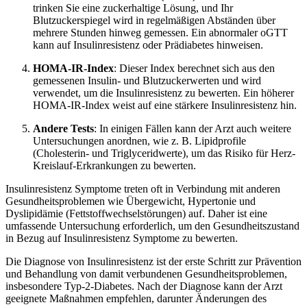
trinken Sie eine zuckerhaltige Lösung, und Ihr
Blutzuckerspiegel wird in regelmäßigen Abständen über
mehrere Stunden hinweg gemessen. Ein abnormaler oGTT
kann auf Insulinresistenz oder Prädiabetes hinweisen.
HOMA-IR-Index
: Dieser Index berechnet sich aus den
gemessenen Insulin- und Blutzuckerwerten und wird
verwendet, um die Insulinresistenz zu bewerten. Ein höherer
HOMA-IR-Index weist auf eine stärkere Insulinresistenz hin.
Andere Tests
: In einigen Fällen kann der Arzt auch weitere
Untersuchungen anordnen, wie z. B. Lipidprofile
(Cholesterin- und Triglyceridwerte), um das Risiko für Herz-
Kreislauf-Erkrankungen zu bewerten.
Insulinresistenz Symptome treten oft in Verbindung mit anderen
Gesundheitsproblemen wie Übergewicht, Hypertonie und
Dyslipidämie (Fettstoffwechselstörungen) auf. Daher ist eine
umfassende Untersuchung erforderlich, um den Gesundheitszustand
in Bezug auf Insulinresistenz Symptome zu bewerten.
Die Diagnose von Insulinresistenz ist der erste Schritt zur Prävention
und Behandlung von damit verbundenen Gesundheitsproblemen,
insbesondere Typ-2-Diabetes. Nach der Diagnose kann der Arzt
geeignete Maßnahmen empfehlen, darunter Änderungen des