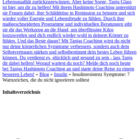
Lebensqualität zurückzugewinnen. Aber keine Sorge, Tanja Glass
ist hier, um dir zu helfen! Mit ihrem Hashimoto Coaching unterstützt
sie Frauen dabei, ihre Schilddrüse in Remission zu bringen und sich
wieder voller Energie und Lebensfreude zu fühlen. Durch ihre
maßgeschneiderten Programme und individuellen Beratungen gibt
sie dir das Werkzeug an die Hand, um überflüssige Kilos
loszuwerden und dich endlich wieder wohl in deinem Körper zu
fühlen. Und das Beste daran? Mit Tanjas Coaching wirst du nicht
nur deine körperlichen Symptome verbessern, sondern auch dein
Selbstvertrauen stärken und selbstbestimmt dein bestes Leben führen
können. Du verdienst es, glücklich und gesund zu sein - lass Tanja
dir dabei helfen! Worauf wartest du noch? Melde dich noch heute
bei Tanjas Hashimoto Coaching an und starte deine Reise zu einem
besseren Leben!
»
Blog
»
Insulin
»
Insulinresistenz Symptome: 7
Warnzeichen, die du nicht ignorieren solltest
Inhaltsverzeichnis