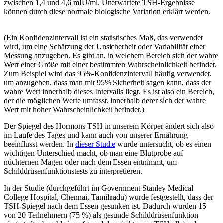
zwischen 1,4 und 4,6 mIU/ml. Unerwartete TSH-Ergebnisse
können durch diese normale biologische Variation erklärt werden.
(Ein Konfidenzintervall ist ein statistisches Maß, das verwendet
wird, um eine Schätzung der Unsicherheit oder Variabilität einer
Messung anzugeben. Es gibt an, in welchem Bereich sich der wahre
Wert einer Größe mit einer bestimmten Wahrscheinlichkeit befindet.
Zum Beispiel wird das 95%-Konfidenzintervall häufig verwendet,
um anzugeben, dass man mit 95% Sicherheit sagen kann, dass der
wahre Wert innerhalb dieses Intervalls liegt. Es ist also ein Bereich,
der die möglichen Werte umfasst, innerhalb derer sich der wahre
Wert mit hoher Wahrscheinlichkeit befindet.)
Der Spiegel des Hormons TSH in unserem Körper ändert sich also
im Laufe des Tages und kann auch von unserer Ernährung
beeinflusst werden. In
dieser Studie
wurde untersucht, ob es einen
wichtigen Unterschied macht, ob man eine Blutprobe auf
nüchternen Magen oder nach dem Essen entnimmt, um
Schilddrüsenfunktionstests zu interpretieren.
In der Studie (durchgeführt im Government Stanley Medical
College Hospital, Chennai, Tamilnadu) wurde festgestellt, dass der
TSH-Spiegel nach dem Essen gesunken ist. Dadurch wurden 15
von 20 Teilnehmern (75 %) als gesunde Schilddrüsenfunktion