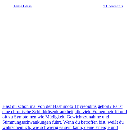
By
Tanja Glass
27. März 2023
November 18th, 2023
5 Comments
Hast du schon mal von der Hashimoto Thyreoiditis gehört? Es ist
eine chronische Schilddrüsenkrankheit, die viele Frauen betrifft und
oft zu Symptomen wie Müdigkeit, Gewichtszunahme und
Stimmungsschwankungen führt. Wenn du betroffen bist, weißt du
wahrscheinlich, wie schwierig es sein kann, deine Energie und