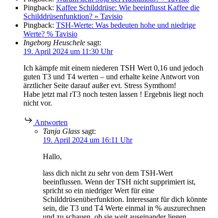
Pingback:
Kaffee Schilddrüse: Wie beeinflusst Kaffee die
Schilddrüsenfunktion? » Tavisio
Pingback:
TSH-Werte: Was bedeuten hohe und niedrige
Werte? % Tavisio
Ingeborg Heuschele
sagt:
19. April 2024 um 11:30 Uhr
Ich kämpfe mit einem niederen TSH Wert 0,16 und jedoch
guten T3 und T4 werten – und erhalte keine Antwort von
ärztlicher Seite darauf außer evt. Stress Symthom!
Habe jetzt mal rT3 noch testen lassen ! Ergebnis liegt noch
nicht vor.
Antworten
Tanja Glass
sagt:
19. April 2024 um 16:11 Uhr
Hallo,
lass dich nicht zu sehr von dem TSH-Wert
beeinflussen. Wenn der TSH nicht supprimiert ist,
spricht so ein niedriger Wert für eine
Schilddrüsenüberfunktion. Interessant für dich könnte
sein, die T3 und T4 Werte einmal in % auszurechnen
und zu schauen, ob sie weit auseinander liegen.