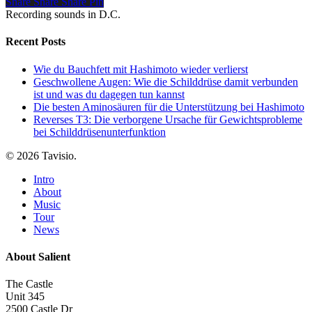
Share
Share
Share
Pin
Recording sounds in D.C.
Recent Posts
Wie du Bauchfett mit Hashimoto wieder verlierst
Geschwollene Augen: Wie die Schilddrüse damit verbunden
ist und was du dagegen tun kannst
Die besten Aminosäuren für die Unterstützung bei Hashimoto
Reverses T3: Die verborgene Ursache für Gewichtsprobleme
bei Schilddrüsenunterfunktion
© 2026 Tavisio.
Close
Intro
Menu
About
Music
Tour
News
About Salient
The Castle
Unit 345
2500 Castle Dr