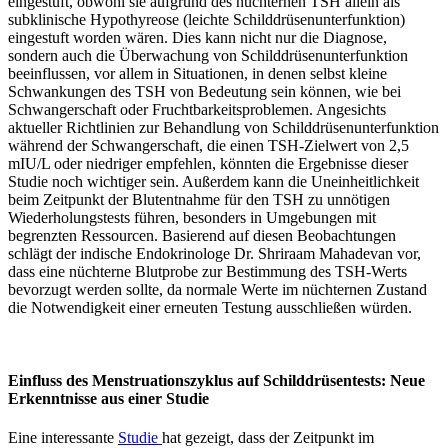
eingestuft, obwohl sie aufgrund des nüchternen TSH allein als
subklinische Hypothyreose (leichte Schilddrüsenunterfunktion)
eingestuft worden wären. Dies kann nicht nur die Diagnose,
sondern auch die Überwachung von Schilddrüsenunterfunktion
beeinflussen, vor allem in Situationen, in denen selbst kleine
Schwankungen des TSH von Bedeutung sein können, wie bei
Schwangerschaft oder Fruchtbarkeitsproblemen. Angesichts
aktueller Richtlinien zur Behandlung von Schilddrüsenunterfunktion
während der Schwangerschaft, die einen TSH-Zielwert von 2,5
mIU/L oder niedriger empfehlen, könnten die Ergebnisse dieser
Studie noch wichtiger sein. Außerdem kann die Uneinheitlichkeit
beim Zeitpunkt der Blutentnahme für den TSH zu unnötigen
Wiederholungstests führen, besonders in Umgebungen mit
begrenzten Ressourcen. Basierend auf diesen Beobachtungen
schlägt der indische Endokrinologe Dr. Shriraam Mahadevan vor,
dass eine nüchterne Blutprobe zur Bestimmung des TSH-Werts
bevorzugt werden sollte, da normale Werte im nüchternen Zustand
die Notwendigkeit einer erneuten Testung ausschließen würden.
Einfluss des Menstruationszyklus auf Schilddrüsentests: Neue
Erkenntnisse aus einer Studie
Eine interessante
Studie
hat gezeigt, dass der Zeitpunkt im