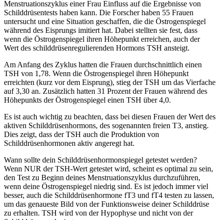
Menstruationszyklus einer Frau Einfluss auf die Ergebnisse von
Schilddrüsentests haben kann. Die Forscher haben 55 Frauen
untersucht und eine Situation geschaffen, die die Östrogenspiegel
während des Eisprungs imitiert hat. Dabei stellten sie fest, dass
wenn die Östrogenspiegel ihren Höhepunkt erreichen, auch der
Wert des schilddrüsenregulierenden Hormons TSH ansteigt.
Am Anfang des Zyklus hatten die Frauen durchschnittlich einen
TSH von 1,78. Wenn die Östrogenspiegel ihren Höhepunkt
erreichten (kurz vor dem Eisprung), stieg der TSH um das Vierfache
auf 3,30 an. Zusätzlich hatten 31 Prozent der Frauen während des
Höhepunkts der Östrogenspiegel einen TSH über 4,0.
Es ist auch wichtig zu beachten, dass bei diesen Frauen der Wert des
aktiven Schilddrüsenhormons, des sogenannten freien T3, anstieg.
Dies zeigt, dass der TSH auch die Produktion von
Schilddrüsenhormonen aktiv angeregt hat.
Wann sollte dein Schilddrüsenhormonspiegel getestet werden?
Wenn NUR der TSH-Wert getestet wird, scheint es optimal zu sein,
den Test zu Beginn deines Menstruationszyklus durchzuführen,
wenn deine Östrogenspiegel niedrig sind. Es ist jedoch immer viel
besser, auch die Schilddrüsenhormone fT3 und fT4 testen zu lassen,
um das genaueste Bild von der Funktionsweise deiner Schilddrüse
zu erhalten. TSH wird von der Hypophyse und nicht von der