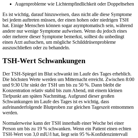
Augenprobleme wie Lichtempfindlichkeit oder Doppeltsehen
Es ist wichtig, darauf hinzuweisen, dass nicht alle diese Symptome
bei jedem auftreten müssen, der einen hohen oder niedrigen TSH
hat. Einige Menschen können sogar asymptomatisch sein, während
andere nur wenige Symptome aufweisen. Wenn du jedoch eines
oder mehrere dieser Symptome bemerkst, solltest du unbedingt
einen Arzt aufsuchen, um mögliche Schilddrüsenprobleme
auszuschließen oder zu behandeln.
TSH-Wert Schwankungen
Der TSH-Spiegel im Blut schwankt im Laufe des Tages erheblich.
Die höchsten Werte werden um Mitternacht erreicht. Zwischen 8:00
und 9:30 Uhr sinkt der TSH um bis zu 50 %. Dann bleibt die
Konzentration relativ stabil bis zum Abend, mit einem kleinen
Tiefpunkt am späten Nachmittag. Aufgrund dieser großen
Schwankungen im Laufe des Tages ist es wichtig, dass
aufeinanderfolgende Blutproben zur gleichen Tageszeit entnommen
werden.
Normalerweise kann der TSH innerhalb einer Woche bei einer
Person um bis zu 19 % schwanken. Wenn ein Patient einen echten
TSH-Wert von 3,0 mIU/l hat, liegt sein 95 %-Konfidenzintervall