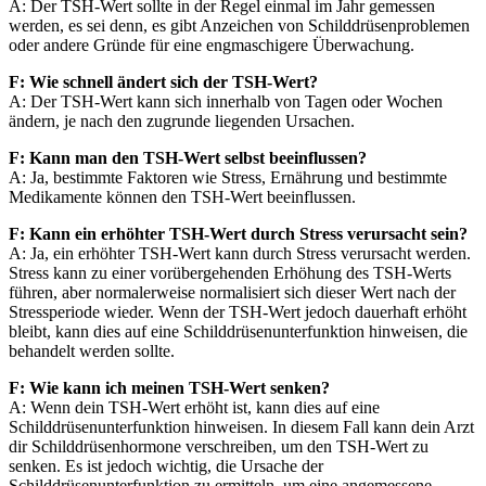
A: Der TSH-Wert sollte in der Regel einmal im Jahr gemessen
werden, es sei denn, es gibt Anzeichen von Schilddrüsenproblemen
oder andere Gründe für eine engmaschigere Überwachung.
F: Wie schnell ändert sich der TSH-Wert?
A: Der TSH-Wert kann sich innerhalb von Tagen oder Wochen
ändern, je nach den zugrunde liegenden Ursachen.
F: Kann man den TSH-Wert selbst beeinflussen?
A: Ja, bestimmte Faktoren wie Stress, Ernährung und bestimmte
Medikamente können den TSH-Wert beeinflussen.
F: Kann ein erhöhter TSH-Wert durch Stress verursacht sein?
A: Ja, ein erhöhter TSH-Wert kann durch Stress verursacht werden.
Stress kann zu einer vorübergehenden Erhöhung des TSH-Werts
führen, aber normalerweise normalisiert sich dieser Wert nach der
Stressperiode wieder. Wenn der TSH-Wert jedoch dauerhaft erhöht
bleibt, kann dies auf eine Schilddrüsenunterfunktion hinweisen, die
behandelt werden sollte.
F: Wie kann ich meinen TSH-Wert senken?
A: Wenn dein TSH-Wert erhöht ist, kann dies auf eine
Schilddrüsenunterfunktion hinweisen. In diesem Fall kann dein Arzt
dir Schilddrüsenhormone verschreiben, um den TSH-Wert zu
senken. Es ist jedoch wichtig, die Ursache der
Schilddrüsenunterfunktion zu ermitteln, um eine angemessene