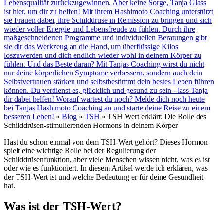
Lebensqualität zurückzugewinnen. Aber keine Sorge, Tanja Glass
ist hier, um dir zu helfen! Mit ihrem Hashimoto Coaching unterstützt
sie Frauen dabei, ihre Schilddrüse in Remission zu bringen und sich
wieder voller Energie und Lebensfreude zu fühlen. Durch ihre
maßgeschneiderten Programme und individuellen Beratungen gibt
sie dir das Werkzeug an die Hand, um überflüssige Kilos
loszuwerden und dich endlich wieder wohl in deinem Körper zu
fühlen. Und das Beste daran? Mit Tanjas Coaching wirst du nicht
nur deine körperlichen Symptome verbessern, sondern auch dein
Selbstvertrauen stärken und selbstbestimmt dein bestes Leben führen
können. Du verdienst es, glücklich und gesund zu sein - lass Tanja
dir dabei helfen! Worauf wartest du noch? Melde dich noch heute
bei Tanjas Hashimoto Coaching an und starte deine Reise zu einem
besseren Leben!
»
Blog
»
TSH
»
TSH Wert erklärt: Die Rolle des
Schilddrüsen-stimulierenden Hormons in deinem Körper
Hast du schon einmal von dem TSH-Wert gehört? Dieses Hormon
spielt eine wichtige Rolle bei der Regulierung der
Schilddrüsenfunktion, aber viele Menschen wissen nicht, was es ist
oder wie es funktioniert. In diesem Artikel werde ich erklären, was
der TSH-Wert ist und welche Bedeutung er für deine Gesundheit
hat.
Was ist der TSH-Wert?