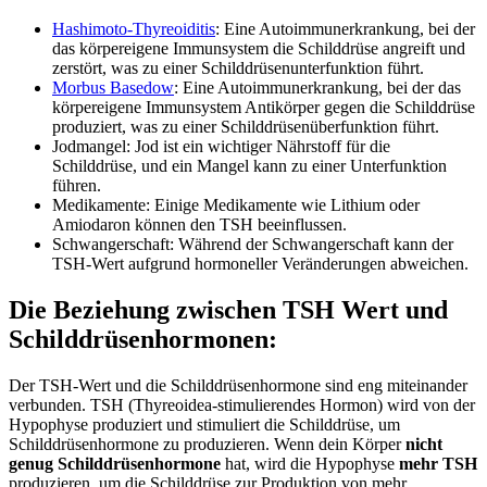
Hashimoto-Thyreoiditis
: Eine Autoimmunerkrankung, bei der
das körpereigene Immunsystem die Schilddrüse angreift und
zerstört, was zu einer Schilddrüsenunterfunktion führt.
Morbus Basedow
: Eine Autoimmunerkrankung, bei der das
körpereigene Immunsystem Antikörper gegen die Schilddrüse
produziert, was zu einer Schilddrüsenüberfunktion führt.
Jodmangel: Jod ist ein wichtiger Nährstoff für die
Schilddrüse, und ein Mangel kann zu einer Unterfunktion
führen.
Medikamente: Einige Medikamente wie Lithium oder
Amiodaron können den TSH beeinflussen.
Schwangerschaft: Während der Schwangerschaft kann der
TSH-Wert aufgrund hormoneller Veränderungen abweichen.
Die Beziehung zwischen TSH Wert und
Schilddrüsenhormonen:
Der TSH-Wert und die Schilddrüsenhormone sind eng miteinander
verbunden. TSH (Thyreoidea-stimulierendes Hormon) wird von der
Hypophyse produziert und stimuliert die Schilddrüse, um
Schilddrüsenhormone zu produzieren. Wenn dein Körper
nicht
genug Schilddrüsenhormone
hat, wird die Hypophyse
mehr TSH
produzieren, um die Schilddrüse zur Produktion von mehr