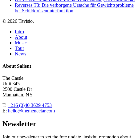
Reverses T3: Die verborgene Ursache für Gewichtsprobleme
bei Schilddrüsenunterfunktion
© 2026 Tavisio.
Close
Intro
Menu
About
Music
Tour
News
About Salient
The Castle
Unit 345
2500 Castle Dr
Manhattan, NY
T:
+216 (0)40 3629 4753
E:
hello@themenectar.com
Newsletter
Join our newsletter to get the free update, insight, promotion about