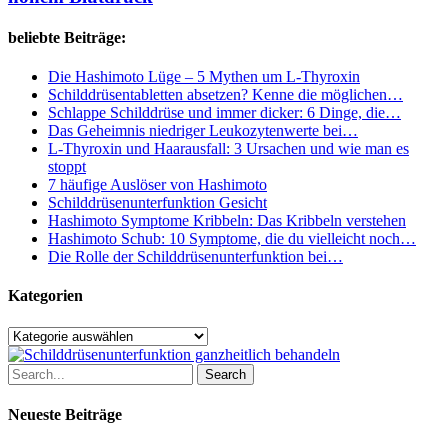
niedrigem
Puls
beliebte Beiträge:
und
hohem
Blutdruck
Die Hashimoto Lüge – 5 Mythen um L-Thyroxin
Schilddrüsentabletten absetzen? Kenne die möglichen…
Schlappe Schilddrüse und immer dicker: 6 Dinge, die…
Das Geheimnis niedriger Leukozytenwerte bei…
L-Thyroxin und Haarausfall: 3 Ursachen und wie man es
stoppt
7 häufige Auslöser von Hashimoto
Schilddrüsenunterfunktion Gesicht
Hashimoto Symptome Kribbeln: Das Kribbeln verstehen
Hashimoto Schub: 10 Symptome, die du vielleicht noch…
Die Rolle der Schilddrüsenunterfunktion bei…
Kategorien
Kategorien
Search
Neueste Beiträge