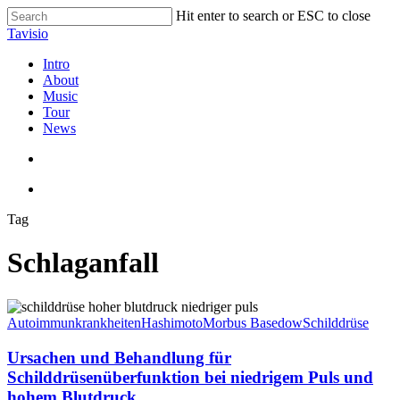
Skip
Hit enter to search or ESC to close
to
Close
Tavisio
main
Search
content
search
Menu
Intro
About
Music
Tour
News
search
Menu
Tag
Schlaganfall
Ursachen
und
Autoimmunkrankheiten
Hashimoto
Morbus Basedow
Schilddrüse
Behandlung
für
Ursachen und Behandlung für
Schilddrüsenüberfunktion
Schilddrüsenüberfunktion bei niedrigem Puls und
bei
hohem Blutdruck