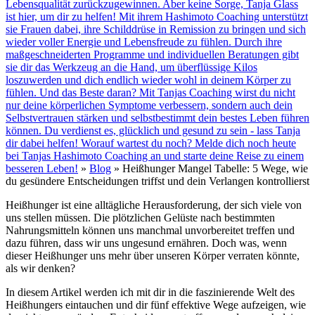
Lebensqualität zurückzugewinnen. Aber keine Sorge, Tanja Glass
ist hier, um dir zu helfen! Mit ihrem Hashimoto Coaching unterstützt
sie Frauen dabei, ihre Schilddrüse in Remission zu bringen und sich
wieder voller Energie und Lebensfreude zu fühlen. Durch ihre
maßgeschneiderten Programme und individuellen Beratungen gibt
sie dir das Werkzeug an die Hand, um überflüssige Kilos
loszuwerden und dich endlich wieder wohl in deinem Körper zu
fühlen. Und das Beste daran? Mit Tanjas Coaching wirst du nicht
nur deine körperlichen Symptome verbessern, sondern auch dein
Selbstvertrauen stärken und selbstbestimmt dein bestes Leben führen
können. Du verdienst es, glücklich und gesund zu sein - lass Tanja
dir dabei helfen! Worauf wartest du noch? Melde dich noch heute
bei Tanjas Hashimoto Coaching an und starte deine Reise zu einem
besseren Leben!
»
Blog
»
Heißhunger Mangel Tabelle: 5 Wege, wie
du gesündere Entscheidungen triffst und dein Verlangen kontrollierst
Heißhunger ist eine alltägliche Herausforderung, der sich viele von
uns stellen müssen. Die plötzlichen Gelüste nach bestimmten
Nahrungsmitteln können uns manchmal unvorbereitet treffen und
dazu führen, dass wir uns ungesund ernähren. Doch was, wenn
dieser Heißhunger uns mehr über unseren Körper verraten könnte,
als wir denken?
In diesem Artikel werden ich mit dir in die faszinierende Welt des
Heißhungers eintauchen und dir fünf effektive Wege aufzeigen, wie