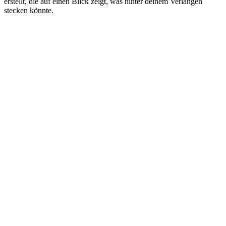
erstellt, die auf einen Blick zeigt, was hinter deinem Verlangen
stecken könnte.