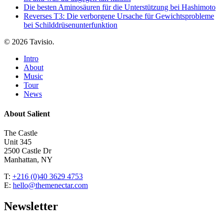
Die besten Aminosäuren für die Unterstützung bei Hashimoto
Reverses T3: Die verborgene Ursache für Gewichtsprobleme
bei Schilddrüsenunterfunktion
© 2026 Tavisio.
Close
Intro
Menu
About
Music
Tour
News
About Salient
The Castle
Unit 345
2500 Castle Dr
Manhattan, NY
T:
+216 (0)40 3629 4753
E:
hello@themenectar.com
Newsletter