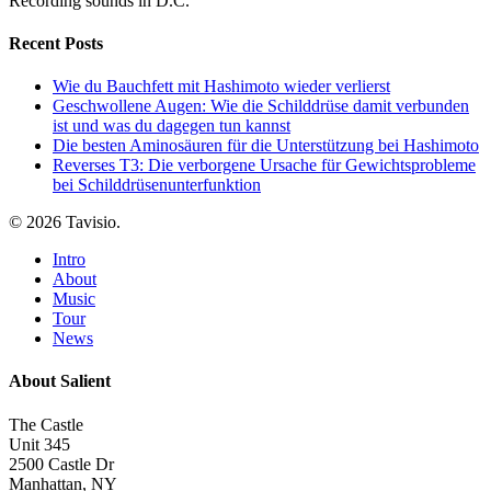
Recording sounds in D.C.
Recent Posts
Wie du Bauchfett mit Hashimoto wieder verlierst
Geschwollene Augen: Wie die Schilddrüse damit verbunden
ist und was du dagegen tun kannst
Die besten Aminosäuren für die Unterstützung bei Hashimoto
Reverses T3: Die verborgene Ursache für Gewichtsprobleme
bei Schilddrüsenunterfunktion
© 2026 Tavisio.
Close
Intro
Menu
About
Music
Tour
News
About Salient
The Castle
Unit 345
2500 Castle Dr
Manhattan, NY