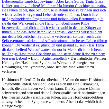
Lebensqualität zurückzugewinnen. Aber keine Sorge, Tanja Glass
ist hier, um dir zu helfen! Mit ihrem Hashimoto Coaching unterstützt
sie Frauen dabei, ihre Schilddrüse in Remission zu bringen und sich
wieder voller Energie und Lebensfreude zu fühlen. Durch ihre
maßgeschneiderten Programme und individuellen Beratungen gibt
sie dir das Werkzeug an die Hand, um überflüssige Kilos
loszuwerden und dich endlich wieder wohl in deinem Körper zu
fühlen. Und das Beste daran? Mit Tanjas Coaching wirst du nicht
nur deine körperlichen Symptome verbessern, sondern auch dein
Selbstvertrauen stärken und selbstbestimmt dein bestes Leben führen
können. Du verdienst es, glücklich und gesund zu sein - lass Tanja
dir dabei helfen! Worauf wartest du noch? Melde dich noch heute
bei Tanjas Hashimoto Coaching an und starte deine Reise zu einem
besseren Leben!
»
Blog
»
Antientzündlich
»
Der natürliche Weg zur
Heilung des Hashimoto-Syndroms: Wirksame Strategien zur
Bewältigung der Symptome, ohne sich auf Medikamente zu
verlassen
Hashimoto Heilen? Geht das überhaupt? Wenn du unter Hashimoto
Thyreoiditis leidest, weißt du, dass es sich um eine Erkrankung
handelt, die dein Leben verändern kann. Die Symptome können
schwerwiegend sein und deine Lebensqualität stark beeinträchtigen.
Die meisten Ärzte verschreiben Pillen, um die Hormonproduktion
auszugleichen und Symptome zu lindern. Aber ist das wirklich der
einzige Weg?