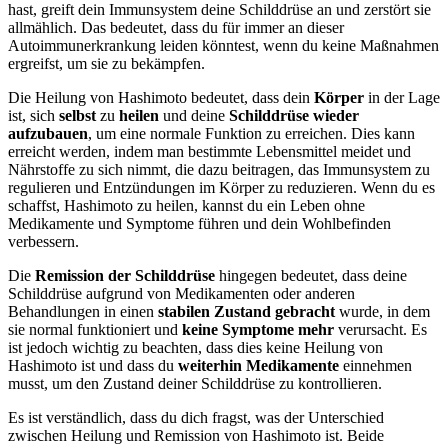
hast, greift dein Immunsystem deine Schilddrüse an und zerstört sie
allmählich. Das bedeutet, dass du für immer an dieser
Autoimmunerkrankung leiden könntest, wenn du keine Maßnahmen
ergreifst, um sie zu bekämpfen.
Die Heilung von Hashimoto bedeutet, dass dein
Körper
in der Lage
ist, sich
selbst
zu
heilen
und deine
Schilddrüse
wieder
aufzubauen
, um eine normale Funktion zu erreichen. Dies kann
erreicht werden, indem man bestimmte Lebensmittel meidet und
Nährstoffe zu sich nimmt, die dazu beitragen, das Immunsystem zu
regulieren und Entzündungen im Körper zu reduzieren. Wenn du es
schaffst, Hashimoto zu heilen, kannst du ein Leben ohne
Medikamente und Symptome führen und dein Wohlbefinden
verbessern.
Die
Remission der Schilddrüse
hingegen bedeutet, dass deine
Schilddrüse aufgrund von Medikamenten oder anderen
Behandlungen in einen
stabilen Zustand gebracht
wurde, in dem
sie normal funktioniert und
keine Symptome mehr
verursacht. Es
ist jedoch wichtig zu beachten, dass dies keine Heilung von
Hashimoto ist und dass du
weiterhin Medikamente
einnehmen
musst, um den Zustand deiner Schilddrüse zu kontrollieren.
Es ist verständlich, dass du dich fragst, was der Unterschied
zwischen Heilung und Remission von Hashimoto ist. Beide