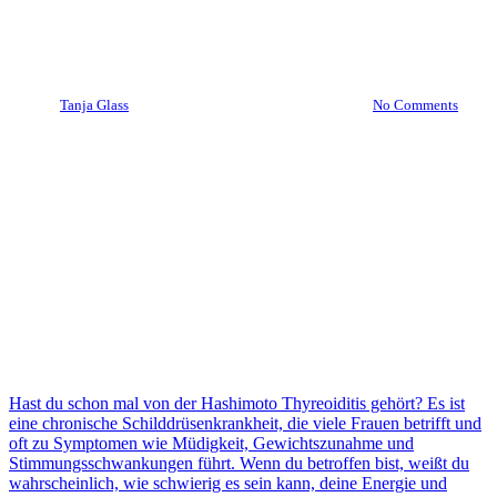
Symptome, ohne sich auf
Medikamente zu verlassen
By
Tanja Glass
29. Januar 2023
März 2nd, 2024
No Comments
Hast du schon mal von der Hashimoto Thyreoiditis gehört? Es ist
eine chronische Schilddrüsenkrankheit, die viele Frauen betrifft und
oft zu Symptomen wie Müdigkeit, Gewichtszunahme und
Stimmungsschwankungen führt. Wenn du betroffen bist, weißt du
wahrscheinlich, wie schwierig es sein kann, deine Energie und