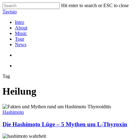
Skip
Hit enter to search or ESC to close
to
Close
Tavisio
main
Search
content
search
Menu
Intro
About
Music
Tour
News
search
Menu
Tag
Heilung
Die
Hashimoto
Hashimoto
Lüge
–
Die Hashimoto Lüge – 5 Mythen um L-Thyroxin
5
Mythen
Die