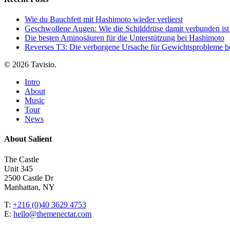
Wie du Bauchfett mit Hashimoto wieder verlierst
Geschwollene Augen: Wie die Schilddrüse damit verbunden ist
Die besten Aminosäuren für die Unterstützung bei Hashimoto
Reverses T3: Die verborgene Ursache für Gewichtsprobleme be
© 2026 Tavisio.
Close
Intro
Menu
About
Music
Tour
News
About Salient
The Castle
Unit 345
2500 Castle Dr
Manhattan, NY
T:
+216 (0)40 3629 4753
E:
hello@themenectar.com