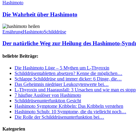
um
Wahrheit
Hashimoto
L-
über
Thyroxin
Hashimoto
Die Wahrheit über Hashimoto
Der
natürliche
Ernährung
Hashimoto
Schilddrüse
Weg
zur
Der natürliche Weg zur Heilung des Hashimoto-Synd
Heilung
des
beliebte Beiträge:
Hashimoto-
Syndroms:
Die Hashimoto Lüge – 5 Mythen um L-Thyroxin
Wirksame
Schilddrüsentabletten absetzen? Kenne die möglichen…
Strategien
Schlappe Schilddrüse und immer dicker: 6 Dinge, die…
zur
Das Geheimnis niedriger Leukozytenwerte bei…
Bewältigung
L-Thyroxin und Haarausfall: 3 Ursachen und wie man es stopp
der
7 häufige Auslöser von Hashimoto
Symptome,
Schilddrüsenunterfunktion Gesicht
ohne
Hashimoto Symptome Kribbeln: Das Kribbeln verstehen
sich
Hashimoto Schub: 10 Symptome, die du vielleicht noch…
auf
Die Rolle der Schilddrüsenunterfunktion bei…
Medikamente
zu
Kategorien
verlassen