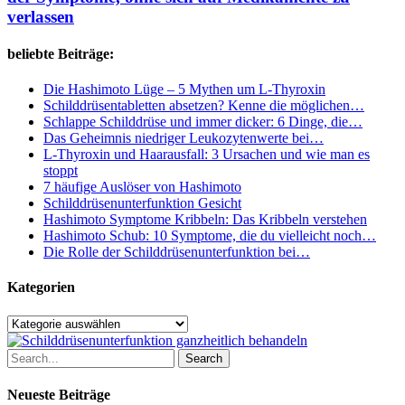
Hashimoto-
verlassen
Syndroms:
Wirksame
Strategien
beliebte Beiträge:
zur
Bewältigung
Die Hashimoto Lüge – 5 Mythen um L-Thyroxin
der
Schilddrüsentabletten absetzen? Kenne die möglichen…
Symptome,
Schlappe Schilddrüse und immer dicker: 6 Dinge, die…
ohne
Das Geheimnis niedriger Leukozytenwerte bei…
sich
L-Thyroxin und Haarausfall: 3 Ursachen und wie man es
auf
stoppt
Medikamente
7 häufige Auslöser von Hashimoto
zu
Schilddrüsenunterfunktion Gesicht
verlassen
Hashimoto Symptome Kribbeln: Das Kribbeln verstehen
Hashimoto Schub: 10 Symptome, die du vielleicht noch…
Die Rolle der Schilddrüsenunterfunktion bei…
Kategorien
Kategorien
Search
Neueste Beiträge