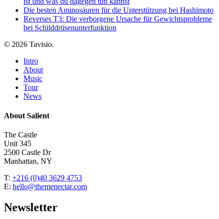
ist und was du dagegen tun kannst
Die besten Aminosäuren für die Unterstützung bei Hashimoto
Reverses T3: Die verborgene Ursache für Gewichtsprobleme
bei Schilddrüsenunterfunktion
© 2026 Tavisio.
Close
Intro
Menu
About
Music
Tour
News
About Salient
The Castle
Unit 345
2500 Castle Dr
Manhattan, NY
T:
+216 (0)40 3629 4753
E:
hello@themenectar.com
Newsletter