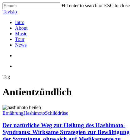
Skip
Hit enter to search or ESC to close
to
Close
Tavisio
main
Search
content
search
Menu
Intro
About
Music
Tour
News
search
Menu
Tag
Antientzündlich
Der
natürliche
Ernährung
Hashimoto
Schilddrüse
Weg
zur
Der natürliche Weg zur Heilung des Hashimoto-
Heilung
Syndroms: Wirksame Strategien zur Bewältigung
des
der Symptome, ohne sich auf Medikamente zu