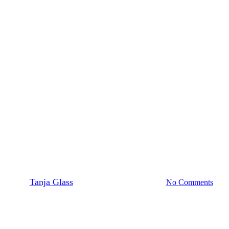
Gesundheit
Schilddrüse
n Schilddrüse und Autismus: All
By
Tanja Glass
1. März 2024
März 6th, 2024
No Comments