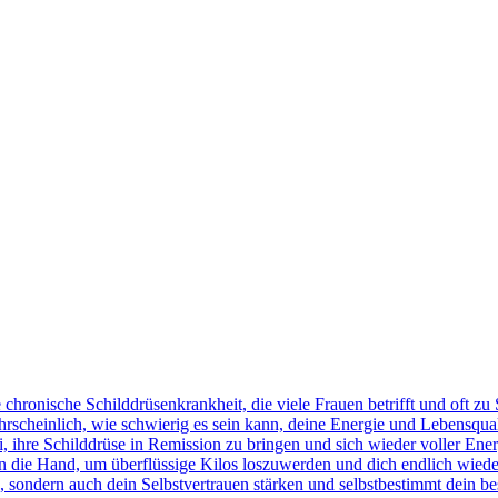
ne chronische Schilddrüsenkrankheit, die viele Frauen betrifft und of
cheinlich, wie schwierig es sein kann, deine Energie und Lebensquali
i, ihre Schilddrüse in Remission zu bringen und sich wieder voller En
n die Hand, um überflüssige Kilos loszuwerden und dich endlich wiede
 sondern auch dein Selbstvertrauen stärken und selbstbestimmt dein be