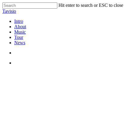
Skip
Hit enter to search or ESC to close
to
Close
Tavisio
main
Search
content
search
Menu
Intro
About
Music
Tour
News
search
Menu
Die Verbindung zwische