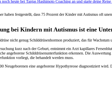
ich noch heute bei Tanjas Hashimoto Coaching an und starte deine Reis
r haben festgestellt, dass 75 Prozent der Kinder mit Autismus oft une
ung bei Kindern mit Autismus ist eine Unte
lddrüse nicht genug Schilddrüsenhormon produziert, das für Wachstum 
chung kurz nach der Geburt, entnimmt ein Arzt kapillares Fersenblut
e angeborene Schilddrüsenunterfunktion erkennen. Die Auswertung die
funktion vorliegt, die behandelt werden muss.
.000 Neugeborenen eine angeborene Hypothyreose diagnostiziert wird. D