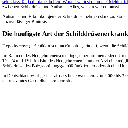
sein - lass Tanja dir dabei helfen! Worauf wartest du noch? Melde d
zwischen Schilddrüse und Autismus: Alles, was du wissen musst
Autismus und Erkrankungen der Schilddrüse nehmen stark zu. Forsche
unzuverlässiger Bluttests.
Die häufigste Art der Schilddrüsenerkrank
Hypothyreose (= Schilddrüsenunterfunktion) tritt auf, wenn die Schi
Im Rahmen des Neugeborenenscreenings, einer routinemäßigen Untersu
T3, T4 und TSH im Blut des Neugeborenen kann der Arzt eine möglich
Schilddrüse des Babys ordnungsgemäß funktioniert oder ob eine Unter
In Deutschland wird geschätzt, dass bei etwa einem von 2.000 bis 3
ein relevantes Gesundheitsproblem sind.