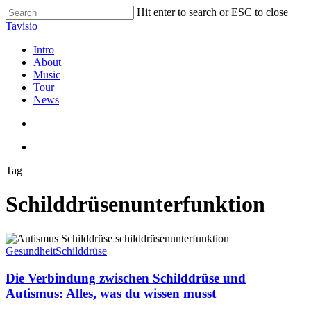
Skip
Hit enter to search or ESC to close
to
Close
Tavisio
main
Search
content
search
Menu
Intro
About
Music
Tour
News
search
Menu
Tag
Schilddrüsenunterfunktion
Die
Verbindung
Gesundheit
Schilddrüse
zwischen
Schilddrüse
Die Verbindung zwischen Schilddrüse und
und
Autismus: Alles, was du wissen musst
Autismus: