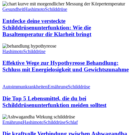
Alles,
Entdecke
was
deine
Gesundheit
Hashimoto
Schilddrüse
du
versteckte
wissen
Schilddrüsenunterfunktion:
Entdecke deine versteckte
musst
Wie
Schilddrüsenunterfunktion: Wie die
die
Basaltemperatur dir Klarheit bringt
Basaltemperatur
dir
Effektive
Klarheit
Wege
Hashimoto
Schilddrüse
bringt
zur
Hypothyreose
Effektive Wege zur Hypothyreose Behandlung:
Behandlung:
Schluss mit Energielosigkeit und Gewichtszunahme
Schluss
mit
Die
Energielosigkeit
Top
Autoimmunkrankheiten
Ernährung
Schilddrüse
und
5
Gewichtszunahme
Lebensmittel,
Die Top 5 Lebensmittel, die du bei
die
Schilddrüsenunterfunktion meiden solltest
du
bei
Die
Schilddrüsenunterfunktion
kraftvolle
Ernährung
Hashimoto
Schilddrüse
Schlaf
meiden
Verbindung
solltest
zwischen
Die kraftvolle Verbindung zwischen Ashwagandha