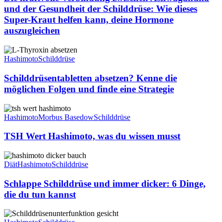
Ashwagandha
und der Gesundheit der Schilddrüse: Wie dieses
und
Super-Kraut helfen kann, deine Hormone
der
auszugleichen
Gesundheit
der
Schilddrüsentabletten
Schilddrüse:
absetzen?
Wie
Hashimoto
Schilddrüse
Kenne
dieses
die
Super-
Schilddrüsentabletten absetzen? Kenne die
möglichen
Kraut
möglichen Folgen und finde eine Strategie
Folgen
helfen
und
kann,
TSH
finde
deine
Wert
Hashimoto
Morbus Basedow
Schilddrüse
eine
Hormone
Hashimoto,
Strategie
auszugleichen
was
TSH Wert Hashimoto, was du wissen musst
du
wissen
Schlappe
musst
Schilddrüse
Diät
Hashimoto
Schilddrüse
und
immer
Schlappe Schilddrüse und immer dicker: 6 Dinge,
dicker:
die du tun kannst
6
Dinge,
Schilddrüsenunterfunktion
die
Gesicht