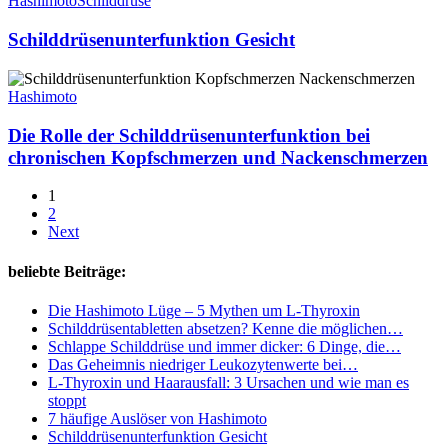
Hashimoto
Schilddrüse
du
tun
Schilddrüsenunterfunktion Gesicht
kannst
Die
Rolle
Hashimoto
der
Schilddrüsenunterfunktion
Die Rolle der Schilddrüsenunterfunktion bei
bei
chronischen Kopfschmerzen und Nackenschmerzen
chronischen
Kopfschmerzen
1
und
2
Nackenschmerzen
Next
beliebte Beiträge:
Die Hashimoto Lüge – 5 Mythen um L-Thyroxin
Schilddrüsentabletten absetzen? Kenne die möglichen…
Schlappe Schilddrüse und immer dicker: 6 Dinge, die…
Das Geheimnis niedriger Leukozytenwerte bei…
L-Thyroxin und Haarausfall: 3 Ursachen und wie man es
stoppt
7 häufige Auslöser von Hashimoto
Schilddrüsenunterfunktion Gesicht