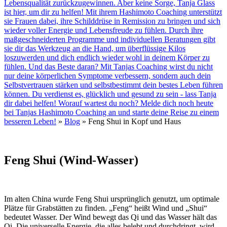
Lebensqualität zurückzugewinnen. Aber keine Sorge, Tanja Glass
ist hier, um dir zu helfen! Mit ihrem Hashimoto Coaching unterstützt
sie Frauen dabei, ihre Schilddrüse in Remission zu bringen und sich
wieder voller Energie und Lebensfreude zu fühlen. Durch ihre
maßgeschneiderten Programme und individuellen Beratungen gibt
sie dir das Werkzeug an die Hand, um überflüssige Kilos
loszuwerden und dich endlich wieder wohl in deinem Körper zu
fühlen. Und das Beste daran? Mit Tanjas Coaching wirst du nicht
nur deine körperlichen Symptome verbessern, sondern auch dein
Selbstvertrauen stärken und selbstbestimmt dein bestes Leben führen
können. Du verdienst es, glücklich und gesund zu sein - lass Tanja
dir dabei helfen! Worauf wartest du noch? Melde dich noch heute
bei Tanjas Hashimoto Coaching an und starte deine Reise zu einem
besseren Leben!
»
Blog
»
Feng Shui in Kopf und Haus
Feng Shui (Wind-Wasser)
Im alten China wurde Feng Shui ursprünglich genutzt, um optimale
Plätze für Grabstätten zu finden. „Feng“ heißt Wind und „Shui“
bedeutet Wasser. Der Wind bewegt das Qi und das Wasser hält das
Qi. Die universelle Energie, die alles belebt und durchdringt, wird