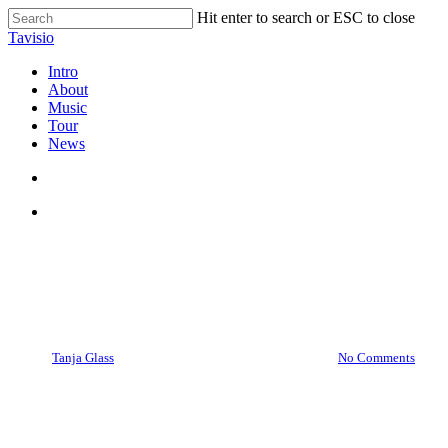
Skip
Hit enter to search or ESC to close
to
Close
Tavisio
main
Search
content
search
Menu
Intro
About
Music
Tour
News
search
Menu
Feng Shui
Feng Shui in Kopf und Haus
By
Tanja Glass
23. Januar 2020
April 12th, 2023
No Comments