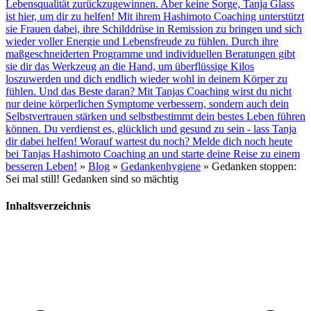
Lebensqualität zurückzugewinnen. Aber keine Sorge, Tanja Glass
ist hier, um dir zu helfen! Mit ihrem Hashimoto Coaching unterstützt
sie Frauen dabei, ihre Schilddrüse in Remission zu bringen und sich
wieder voller Energie und Lebensfreude zu fühlen. Durch ihre
maßgeschneiderten Programme und individuellen Beratungen gibt
sie dir das Werkzeug an die Hand, um überflüssige Kilos
loszuwerden und dich endlich wieder wohl in deinem Körper zu
fühlen. Und das Beste daran? Mit Tanjas Coaching wirst du nicht
nur deine körperlichen Symptome verbessern, sondern auch dein
Selbstvertrauen stärken und selbstbestimmt dein bestes Leben führen
können. Du verdienst es, glücklich und gesund zu sein - lass Tanja
dir dabei helfen! Worauf wartest du noch? Melde dich noch heute
bei Tanjas Hashimoto Coaching an und starte deine Reise zu einem
besseren Leben!
»
Blog
»
Gedankenhygiene
»
Gedanken stoppen:
Sei mal still! Gedanken sind so mächtig
Inhaltsverzeichnis