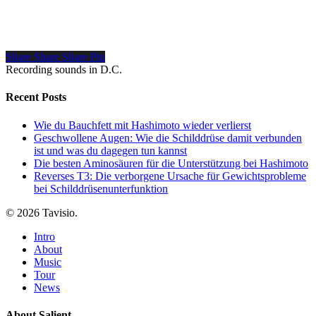
Share
Share
Share
Pin
Recording sounds in D.C.
Recent Posts
Wie du Bauchfett mit Hashimoto wieder verlierst
Geschwollene Augen: Wie die Schilddrüse damit verbunden
ist und was du dagegen tun kannst
Die besten Aminosäuren für die Unterstützung bei Hashimoto
Reverses T3: Die verborgene Ursache für Gewichtsprobleme
bei Schilddrüsenunterfunktion
© 2026 Tavisio.
Close
Intro
Menu
About
Music
Tour
News
About Salient