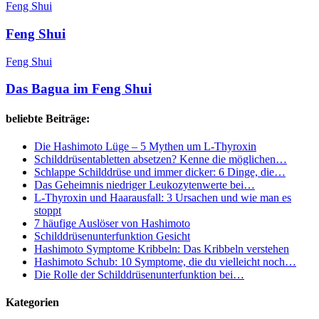
Shui
Feng Shui
Feng Shui
Das
Feng Shui
Bagua
im
Das Bagua im Feng Shui
Feng
Shui
beliebte Beiträge:
Die Hashimoto Lüge – 5 Mythen um L-Thyroxin
Schilddrüsentabletten absetzen? Kenne die möglichen…
Schlappe Schilddrüse und immer dicker: 6 Dinge, die…
Das Geheimnis niedriger Leukozytenwerte bei…
L-Thyroxin und Haarausfall: 3 Ursachen und wie man es
stoppt
7 häufige Auslöser von Hashimoto
Schilddrüsenunterfunktion Gesicht
Hashimoto Symptome Kribbeln: Das Kribbeln verstehen
Hashimoto Schub: 10 Symptome, die du vielleicht noch…
Die Rolle der Schilddrüsenunterfunktion bei…
Kategorien