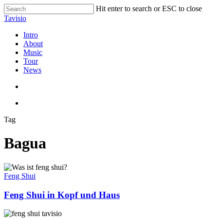
Skip
Hit enter to search or ESC to close
to
Close
Tavisio
main
Search
content
search
Menu
Intro
About
Music
Tour
News
search
Menu
Tag
Bagua
Feng
Shui
Feng Shui
in
Kopf
Feng Shui in Kopf und Haus
und
Haus
Feng