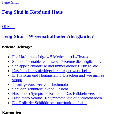
Shui
Feng Shui
in
Kopf
Feng Shui in Kopf und Haus
und
Haus
Feng
Shui
Qi Men
–
Wissenschaft
Feng Shui – Wissenschaft oder Aberglaube?
oder
Aberglaube?
beliebte Beiträge:
Die Hashimoto Lüge – 5 Mythen um L-Thyroxin
Schilddrüsentabletten absetzen? Kenne die möglichen…
Schlappe Schilddrüse und immer dicker: 6 Dinge, die…
Das Geheimnis niedriger Leukozytenwerte bei…
L-Thyroxin und Haarausfall: 3 Ursachen und wie man es
stoppt
7 häufige Auslöser von Hashimoto
Schilddrüsenunterfunktion Gesicht
Hashimoto Symptome Kribbeln: Das Kribbeln verstehen
Hashimoto Schub: 10 Symptome, die du vielleicht noch…
Die Rolle der Schilddrüsenunterfunktion bei…
Kategorien