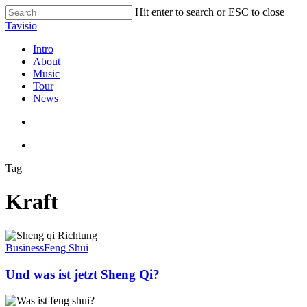
Skip
Hit enter to search or ESC to close
to
Close
Tavisio
main
Search
content
search
Menu
Intro
About
Music
Tour
News
search
Menu
Tag
Kraft
Und
was
Business
Feng Shui
ist
jetzt
Und was ist jetzt Sheng Qi?
Sheng
Qi?
Feng