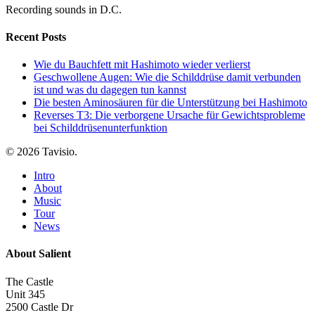
Recording sounds in D.C.
Recent Posts
Wie du Bauchfett mit Hashimoto wieder verlierst
Geschwollene Augen: Wie die Schilddrüse damit verbunden
ist und was du dagegen tun kannst
Die besten Aminosäuren für die Unterstützung bei Hashimoto
Reverses T3: Die verborgene Ursache für Gewichtsprobleme
bei Schilddrüsenunterfunktion
© 2026 Tavisio.
Close
Intro
Menu
About
Music
Tour
News
About Salient
The Castle
Unit 345
2500 Castle Dr