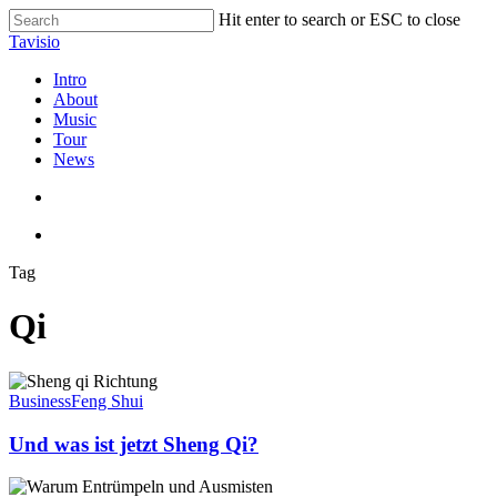
Skip
Hit enter to search or ESC to close
to
Close
Tavisio
main
Search
content
search
Menu
Intro
About
Music
Tour
News
search
Menu
Tag
Qi
Und
was
Business
Feng Shui
ist
jetzt
Und was ist jetzt Sheng Qi?
Sheng
Qi?
Die