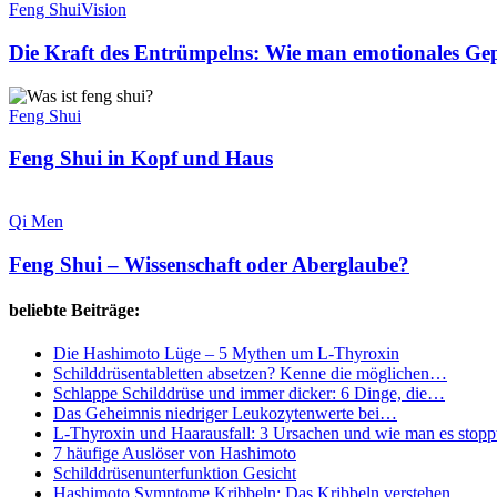
Kraft
Feng Shui
Vision
des
Entrümpelns:
Die Kraft des Entrümpelns: Wie man emotionales Gep
Wie
man
Feng
emotionales
Shui
Feng Shui
Gepäck
in
loslässt
Kopf
Feng Shui in Kopf und Haus
und
Haus
Feng
Shui
Qi Men
–
Wissenschaft
Feng Shui – Wissenschaft oder Aberglaube?
oder
Aberglaube?
beliebte Beiträge:
Die Hashimoto Lüge – 5 Mythen um L-Thyroxin
Schilddrüsentabletten absetzen? Kenne die möglichen…
Schlappe Schilddrüse und immer dicker: 6 Dinge, die…
Das Geheimnis niedriger Leukozytenwerte bei…
L-Thyroxin und Haarausfall: 3 Ursachen und wie man es stopp
7 häufige Auslöser von Hashimoto
Schilddrüsenunterfunktion Gesicht
Hashimoto Symptome Kribbeln: Das Kribbeln verstehen