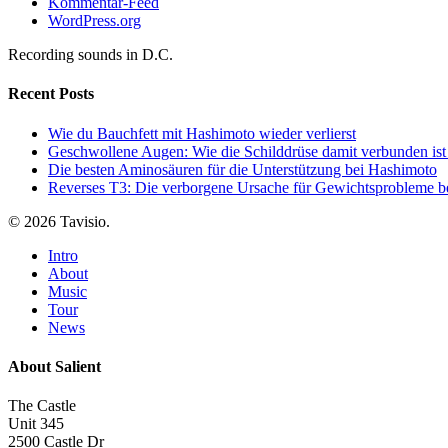
Kommentar-Feed
WordPress.org
Recording sounds in D.C.
Recent Posts
Wie du Bauchfett mit Hashimoto wieder verlierst
Geschwollene Augen: Wie die Schilddrüse damit verbunden ist
Die besten Aminosäuren für die Unterstützung bei Hashimoto
Reverses T3: Die verborgene Ursache für Gewichtsprobleme be
© 2026 Tavisio.
Close
Intro
Menu
About
Music
Tour
News
About Salient
The Castle
Unit 345
2500 Castle Dr