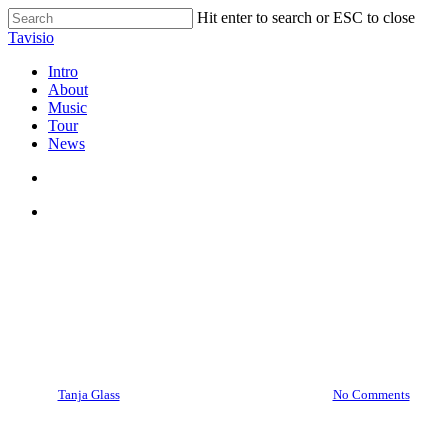
Skip
Hit enter to search or ESC to close
to
Close
Tavisio
main
Search
content
search
Menu
Intro
About
Music
Tour
News
search
Menu
Ressourcen
Ziele SMART & Erfolgreich
erreichen
By
Tanja Glass
3. Januar 2023
März 2nd, 2024
No Comments