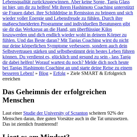
Lebensqualität zurückzugewinnen. Aber keine Sorge, Tanja Glass
ist hier, um dir zu helfen! Mit ihrem Hashimoto Coaching unterstützt
sie Frauen dabei, ihre Schilddrüse in Remission zu bringen und sich
wieder voller Energie und Lebensfreude zu fühlen. Durch ihre
maßgeschneiderten Programme und individuellen Beratungen gibt
sie dir das Werkzeug an die Hand, um überflüssige Kilos
loszuwerden und dich endlich wieder wohl in deinem Körper zu
fühlen. Und das Beste daran? Mit Tanjas Coaching wirst du nicht
nur deine körperlichen Symptome verbessern, sondern auch dein
Selbstvertrauen stärken und selbstbestimmt dein bestes Leben führen
können. Du verdienst es, glücklich und gesund zu sein - lass Tanja
dir dabei helfen! Worauf wartest du noch? Melde dich noch heute
bei Tanjas Hashimoto Coaching an und starte deine Reise zu einem
besseren Leben!
»
Blog
»
Erfolg
»
Ziele SMART & Erfolgreich
erreichen
Das Geheimnis der erfolgreichen
Menschen
Laut einer
Studie der University of Scranton
scheitern 92% der
Menschen daran, ihre guten Vorsätze auch in die Tat umzusetzen.
Das ist ziemlich frustrierend!
Liegt es am Mindset?