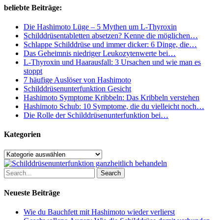
dein
beliebte Beiträge:
Körper
täglich?
Die Hashimoto Lüge – 5 Mythen um L-Thyroxin
Schilddrüsentabletten absetzen? Kenne die möglichen…
Schlappe Schilddrüse und immer dicker: 6 Dinge, die…
Das Geheimnis niedriger Leukozytenwerte bei…
L-Thyroxin und Haarausfall: 3 Ursachen und wie man es
stoppt
7 häufige Auslöser von Hashimoto
Schilddrüsenunterfunktion Gesicht
Hashimoto Symptome Kribbeln: Das Kribbeln verstehen
Hashimoto Schub: 10 Symptome, die du vielleicht noch…
Die Rolle der Schilddrüsenunterfunktion bei…
Kategorien
Kategorien
Search
Neueste Beiträge
Wie du Bauchfett mit Hashimoto wieder verlierst