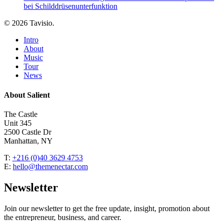
bei Schilddrüsenunterfunktion
© 2026 Tavisio.
Close
Intro
Menu
About
Music
Tour
News
About Salient
The Castle
Unit 345
2500 Castle Dr
Manhattan, NY
T:
+216 (0)40 3629 4753
E:
hello@themenectar.com
Newsletter
Join our newsletter to get the free update, insight, promotion about
the entrepreneur, business, and career.