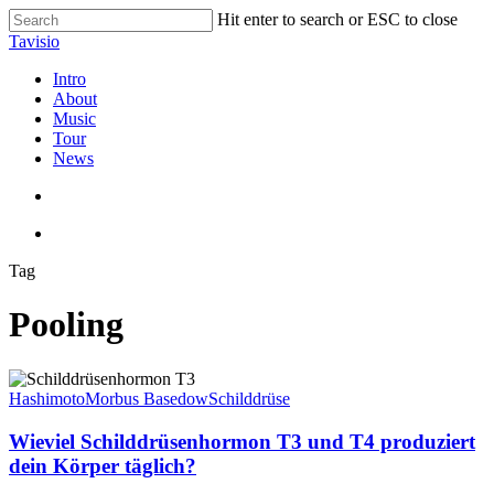
Skip
Hit enter to search or ESC to close
to
Close
Tavisio
main
Search
content
search
Menu
Intro
About
Music
Tour
News
search
Menu
Tag
Pooling
Wieviel
Schilddrüsenhormon
Hashimoto
Morbus Basedow
Schilddrüse
T3
und
Wieviel Schilddrüsenhormon T3 und T4 produziert
T4
dein Körper täglich?
produziert