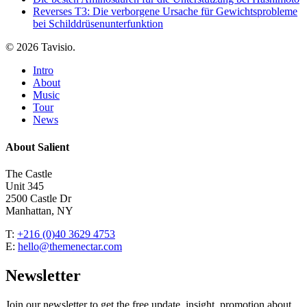
Reverses T3: Die verborgene Ursache für Gewichtsprobleme
bei Schilddrüsenunterfunktion
© 2026 Tavisio.
Close
Intro
Menu
About
Music
Tour
News
About Salient
The Castle
Unit 345
2500 Castle Dr
Manhattan, NY
T:
+216 (0)40 3629 4753
E:
hello@themenectar.com
Newsletter
Join our newsletter to get the free update, insight, promotion about