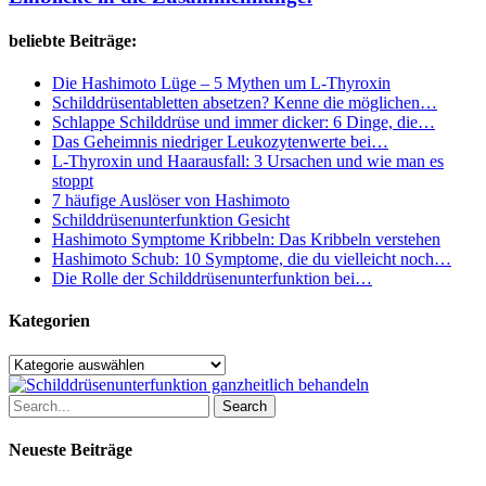
entschlüsselt:
Spannende
beliebte Beiträge:
Einblicke
in
die
Die Hashimoto Lüge – 5 Mythen um L-Thyroxin
Zusammenhänge!
Schilddrüsentabletten absetzen? Kenne die möglichen…
Schlappe Schilddrüse und immer dicker: 6 Dinge, die…
Das Geheimnis niedriger Leukozytenwerte bei…
L-Thyroxin und Haarausfall: 3 Ursachen und wie man es
stoppt
7 häufige Auslöser von Hashimoto
Schilddrüsenunterfunktion Gesicht
Hashimoto Symptome Kribbeln: Das Kribbeln verstehen
Hashimoto Schub: 10 Symptome, die du vielleicht noch…
Die Rolle der Schilddrüsenunterfunktion bei…
Kategorien
Kategorien
Search
Neueste Beiträge