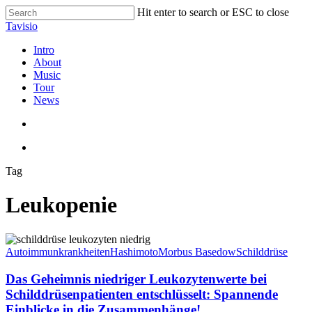
Skip
Hit enter to search or ESC to close
to
Close
Tavisio
main
Search
content
search
Menu
Intro
About
Music
Tour
News
search
Menu
Tag
Leukopenie
Das
Geheimnis
Autoimmunkrankheiten
Hashimoto
Morbus Basedow
Schilddrüse
niedriger
Leukozytenwerte
Das Geheimnis niedriger Leukozytenwerte bei
bei
Schilddrüsenpatienten entschlüsselt: Spannende
Schilddrüsenpatienten
Einblicke in die Zusammenhänge!