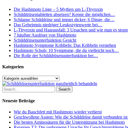
Basaltemperatur
dir
Die Hashimoto Lüge – 5 Mythen um L-Thyroxin
Klarheit
Schilddrüsentabletten absetzen? Kenne die möglichen…
bringt
Schlappe Schilddrüse und immer dicker: 6 Dinge, die…
Das Geheimnis niedriger Leukozytenwerte bei…
L-Thyroxin und Haarausfall: 3 Ursachen und wie man es stopp
7 häufige Auslöser von Hashimoto
Schilddrüsenunterfunktion Gesicht
Hashimoto Symptome Kribbeln: Das Kribbeln verstehen
Hashimoto Schub: 10 Symptome, die du vielleicht noch…
Die Rolle der Schilddrüsenunterfunktion bei…
Kategorien
Kategorien
Search
Neueste Beiträge
Wie du Bauchfett mit Hashimoto wieder verlierst
Geschwollene Augen: Wie die Schilddrüse damit verbunden ist
Die besten Aminosäuren für die Unterstützung bei Hashimoto
Reverses T3: Die verborgene Ursache für Gewichtsprobleme be