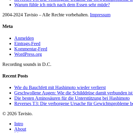
Warum fühle ich mich nach dem Essen sehr müde?
2004-2024 Tavisio – Alle Rechte vorbehalten.
Impressum
Meta
Anmelden
Eintrags-Feed
Kommentar-Feed
WordPress.org
Recording sounds in D.C.
Recent Posts
Wie du Bauchfett mit Hashimoto wieder verlierst
Geschwollene Augen: Wie die Schilddrüse damit verbunden ist
Die besten Aminosäuren für die Unterstützung bei Hashimoto
Reverses T3: Die verborgene Ursache für Gewichtsprobleme be
© 2026 Tavisio.
Close
Intro
Menu
About