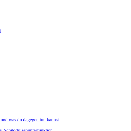
t
 und was du dagegen tun kannst
i Schilddrüsenunterfunktion