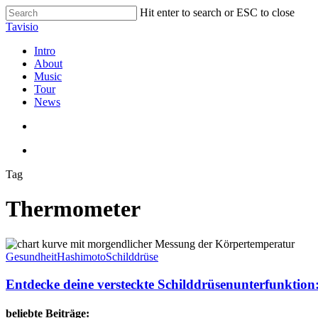
Skip
Hit enter to search or ESC to close
to
Close
Tavisio
main
Search
content
search
Menu
Intro
About
Music
Tour
News
search
Menu
Tag
Thermometer
Entdecke
deine
Gesundheit
Hashimoto
Schilddrüse
versteckte
Schilddrüsenunterfunktion:
Entdecke deine versteckte Schilddrüsenunterfunktion:
Wie
die
beliebte Beiträge: