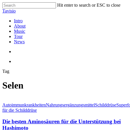
Skip
Hit enter to search or ESC to close
to
Close
Tavisio
main
Search
content
search
Menu
Intro
About
Music
Tour
News
search
Menu
Tag
Selen
Die
besten
Autoimmunkrankheiten
Nahrungsergänzungsmittel
Schilddrüse
Superf
Aminosäuren
für die Schilddrüse
für
die
Die besten Aminosäuren für die Unterstützung bei
Unterstützung
Hashimoto