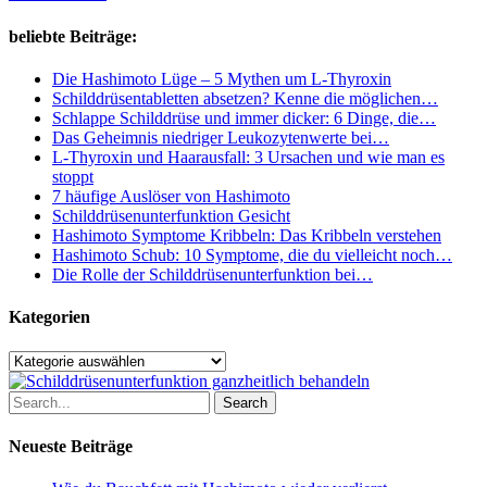
bei
Hashimoto
beliebte Beiträge:
Die Hashimoto Lüge – 5 Mythen um L-Thyroxin
Schilddrüsentabletten absetzen? Kenne die möglichen…
Schlappe Schilddrüse und immer dicker: 6 Dinge, die…
Das Geheimnis niedriger Leukozytenwerte bei…
L-Thyroxin und Haarausfall: 3 Ursachen und wie man es
stoppt
7 häufige Auslöser von Hashimoto
Schilddrüsenunterfunktion Gesicht
Hashimoto Symptome Kribbeln: Das Kribbeln verstehen
Hashimoto Schub: 10 Symptome, die du vielleicht noch…
Die Rolle der Schilddrüsenunterfunktion bei…
Kategorien
Kategorien
Search
Neueste Beiträge