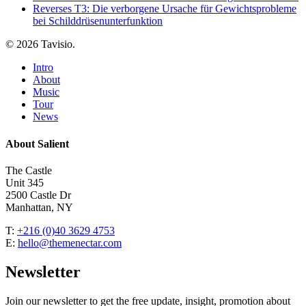
Reverses T3: Die verborgene Ursache für Gewichtsprobleme
bei Schilddrüsenunterfunktion
© 2026 Tavisio.
Close
Intro
Menu
About
Music
Tour
News
About Salient
The Castle
Unit 345
2500 Castle Dr
Manhattan, NY
T:
+216 (0)40 3629 4753
E:
hello@themenectar.com
Newsletter
Join our newsletter to get the free update, insight, promotion about