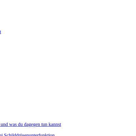
t
 und was du dagegen tun kannst
i Schilddrüsenunterfunktion