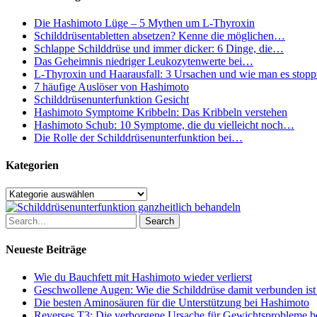
Besuch
wissen
Die Hashimoto Lüge – 5 Mythen um L-Thyroxin
solltest
Schilddrüsentabletten absetzen? Kenne die möglichen…
Schlappe Schilddrüse und immer dicker: 6 Dinge, die…
Das Geheimnis niedriger Leukozytenwerte bei…
L-Thyroxin und Haarausfall: 3 Ursachen und wie man es stopp
7 häufige Auslöser von Hashimoto
Schilddrüsenunterfunktion Gesicht
Hashimoto Symptome Kribbeln: Das Kribbeln verstehen
Hashimoto Schub: 10 Symptome, die du vielleicht noch…
Die Rolle der Schilddrüsenunterfunktion bei…
Kategorien
Kategorien
Search
Neueste Beiträge
Wie du Bauchfett mit Hashimoto wieder verlierst
Geschwollene Augen: Wie die Schilddrüse damit verbunden ist
Die besten Aminosäuren für die Unterstützung bei Hashimoto
Reverses T3: Die verborgene Ursache für Gewichtsprobleme be