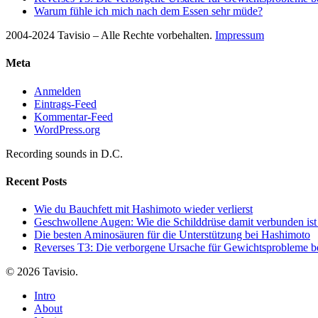
Warum fühle ich mich nach dem Essen sehr müde?
2004-2024 Tavisio – Alle Rechte vorbehalten.
Impressum
Meta
Anmelden
Eintrags-Feed
Kommentar-Feed
WordPress.org
Recording sounds in D.C.
Recent Posts
Wie du Bauchfett mit Hashimoto wieder verlierst
Geschwollene Augen: Wie die Schilddrüse damit verbunden ist
Die besten Aminosäuren für die Unterstützung bei Hashimoto
Reverses T3: Die verborgene Ursache für Gewichtsprobleme be
© 2026 Tavisio.
Close
Intro
Menu
About