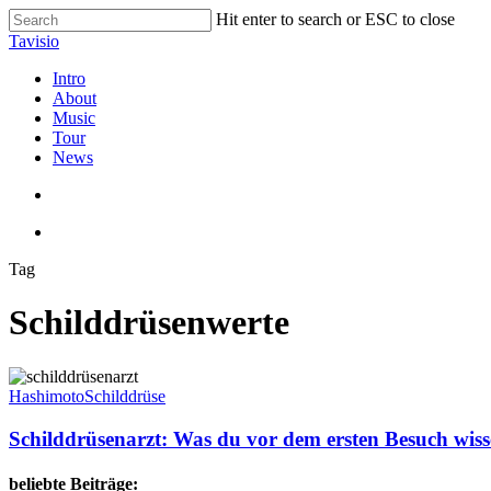
Skip
Hit enter to search or ESC to close
to
Close
Tavisio
main
Search
content
search
Menu
Intro
About
Music
Tour
News
search
Menu
Tag
Schilddrüsenwerte
Schilddrüsenarzt:
Was
Hashimoto
Schilddrüse
du
vor
Schilddrüsenarzt: Was du vor dem ersten Besuch wisse
dem
ersten
beliebte Beiträge: