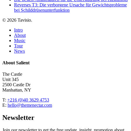
Reverses T3: Die verborgene Ursache für Gewichtsprobleme
bei Schilddrüsenunterfunktion
© 2026 Tavisio.
Close
Intro
Menu
About
Music
Tour
News
About Salient
The Castle
Unit 345
2500 Castle Dr
Manhattan, NY
T:
+216 (0)40 3629 4753
E:
hello@themenectar.com
Newsletter
Join our newsletter to get the free update, insight, promotion about