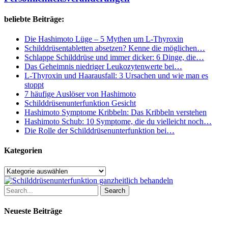
Persönlichkeitsveränderungen
beliebte Beiträge:
Die Hashimoto Lüge – 5 Mythen um L-Thyroxin
Schilddrüsentabletten absetzen? Kenne die möglichen…
Schlappe Schilddrüse und immer dicker: 6 Dinge, die…
Das Geheimnis niedriger Leukozytenwerte bei…
L-Thyroxin und Haarausfall: 3 Ursachen und wie man es
stoppt
7 häufige Auslöser von Hashimoto
Schilddrüsenunterfunktion Gesicht
Hashimoto Symptome Kribbeln: Das Kribbeln verstehen
Hashimoto Schub: 10 Symptome, die du vielleicht noch…
Die Rolle der Schilddrüsenunterfunktion bei…
Kategorien
Kategorien
Search
Neueste Beiträge