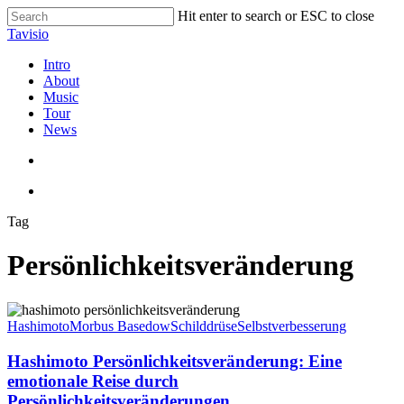
Skip
Hit enter to search or ESC to close
to
Close
Tavisio
main
Search
content
search
Menu
Intro
About
Music
Tour
News
search
Menu
Tag
Persönlichkeitsveränderung
Hashimoto
Persönlichkeitsveränderung:
Hashimoto
Morbus Basedow
Schilddrüse
Selbstverbesserung
Eine
emotionale
Hashimoto Persönlichkeitsveränderung: Eine
Reise
emotionale Reise durch
durch
Persönlichkeitsveränderungen