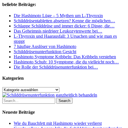
Besuch
beliebte Beiträge:
wissen
solltest
Die Hashimoto Lüge – 5 Mythen um L-Thyroxin
Schilddrüsentabletten absetzen? Kenne die möglichen…
Schlappe Schilddrüse und immer dicker: 6 Dinge, die…
Das Geheimnis niedriger Leukozytenwerte bei…
L-Thyroxin und Haarausfall: 3 Ursachen und wie man es
stoppt
7 häufige Auslöser von Hashimoto
Schilddrüsenunterfunktion Gesicht
Hashimoto Symptome Kribbeln: Das Kribbeln verstehen
Hashimoto Schub: 10 Symptome, die du vielleicht noch…
Die Rolle der Schilddrüsenunterfunktion bei…
Kategorien
Kategorien
Search
Neueste Beiträge
Wie du Bauchfett mit Hashimoto wieder verlierst