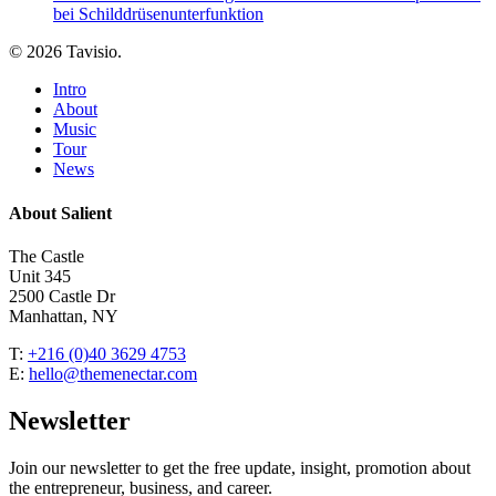
bei Schilddrüsenunterfunktion
© 2026 Tavisio.
Close
Intro
Menu
About
Music
Tour
News
About Salient
The Castle
Unit 345
2500 Castle Dr
Manhattan, NY
T:
+216 (0)40 3629 4753
E:
hello@themenectar.com
Newsletter
Join our newsletter to get the free update, insight, promotion about
the entrepreneur, business, and career.