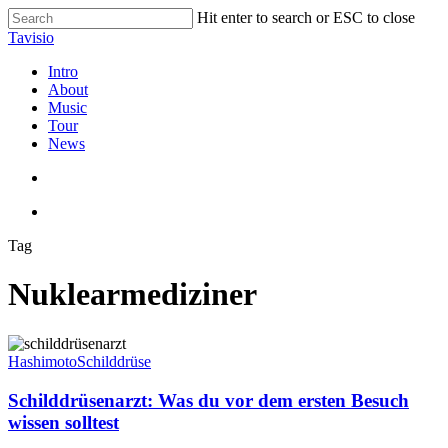
Skip
Hit enter to search or ESC to close
to
Close
Tavisio
main
Search
content
search
Menu
Intro
About
Music
Tour
News
search
Menu
Tag
Nuklearmediziner
Schilddrüsenarzt:
Was
Hashimoto
Schilddrüse
du
vor
Schilddrüsenarzt: Was du vor dem ersten Besuch
dem
wissen solltest
ersten