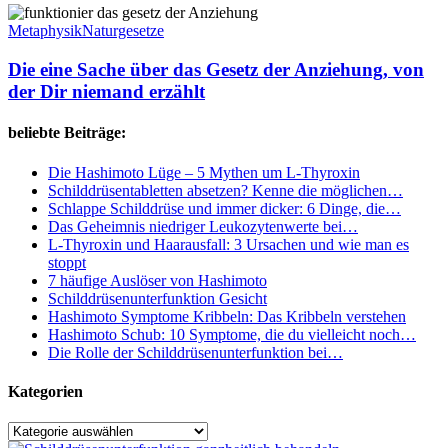
Ziele
Die
Wirklichkeit
eine
Metaphysik
Naturgesetze
werden
Sache
zu
über
Die eine Sache über das Gesetz der Anziehung, von
lassen
das
der Dir niemand erzählt
Gesetz
der
beliebte Beiträge:
Anziehung,
von
Die Hashimoto Lüge – 5 Mythen um L-Thyroxin
der
Schilddrüsentabletten absetzen? Kenne die möglichen…
Dir
Schlappe Schilddrüse und immer dicker: 6 Dinge, die…
niemand
Das Geheimnis niedriger Leukozytenwerte bei…
erzählt
L-Thyroxin und Haarausfall: 3 Ursachen und wie man es
stoppt
7 häufige Auslöser von Hashimoto
Schilddrüsenunterfunktion Gesicht
Hashimoto Symptome Kribbeln: Das Kribbeln verstehen
Hashimoto Schub: 10 Symptome, die du vielleicht noch…
Die Rolle der Schilddrüsenunterfunktion bei…
Kategorien
Kategorien