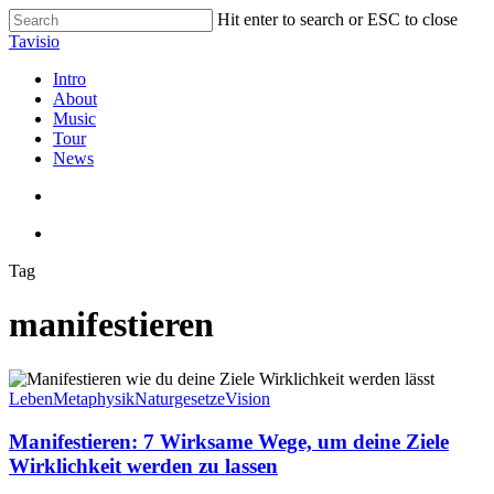
Skip
Hit enter to search or ESC to close
to
Close
Tavisio
main
Search
content
search
Menu
Intro
About
Music
Tour
News
search
Menu
Tag
manifestieren
Manifestieren:
7
Leben
Metaphysik
Naturgesetze
Vision
Wirksame
Wege,
Manifestieren: 7 Wirksame Wege, um deine Ziele
um
Wirklichkeit werden zu lassen
deine