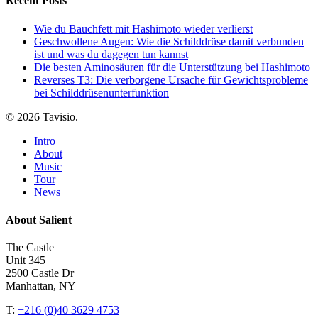
Recent Posts
Wie du Bauchfett mit Hashimoto wieder verlierst
Geschwollene Augen: Wie die Schilddrüse damit verbunden
ist und was du dagegen tun kannst
Die besten Aminosäuren für die Unterstützung bei Hashimoto
Reverses T3: Die verborgene Ursache für Gewichtsprobleme
bei Schilddrüsenunterfunktion
© 2026 Tavisio.
Close
Intro
Menu
About
Music
Tour
News
About Salient
The Castle
Unit 345
2500 Castle Dr
Manhattan, NY
T:
+216 (0)40 3629 4753