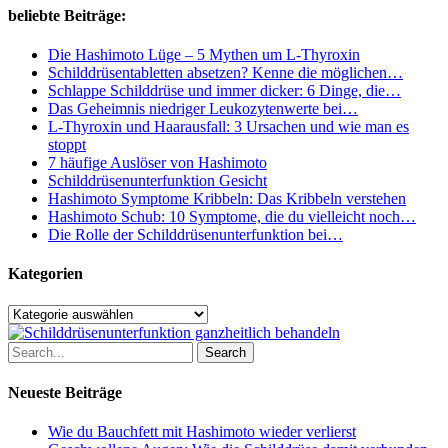
bei
beliebte Beiträge:
Schilddrüsenunterfunktion
meiden
Die Hashimoto Lüge – 5 Mythen um L-Thyroxin
solltest
Schilddrüsentabletten absetzen? Kenne die möglichen…
Schlappe Schilddrüse und immer dicker: 6 Dinge, die…
Das Geheimnis niedriger Leukozytenwerte bei…
L-Thyroxin und Haarausfall: 3 Ursachen und wie man es
stoppt
7 häufige Auslöser von Hashimoto
Schilddrüsenunterfunktion Gesicht
Hashimoto Symptome Kribbeln: Das Kribbeln verstehen
Hashimoto Schub: 10 Symptome, die du vielleicht noch…
Die Rolle der Schilddrüsenunterfunktion bei…
Kategorien
Kategorien
Search
Neueste Beiträge
Wie du Bauchfett mit Hashimoto wieder verlierst