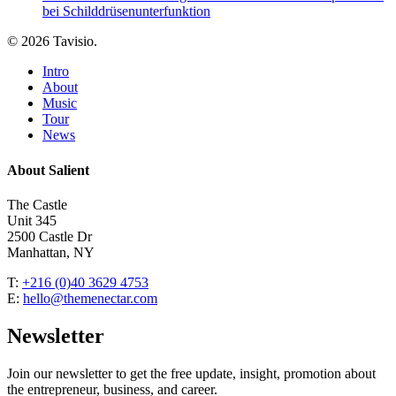
bei Schilddrüsenunterfunktion
© 2026 Tavisio.
Close
Intro
Menu
About
Music
Tour
News
About Salient
The Castle
Unit 345
2500 Castle Dr
Manhattan, NY
T:
+216 (0)40 3629 4753
E:
hello@themenectar.com
Newsletter
Join our newsletter to get the free update, insight, promotion about
the entrepreneur, business, and career.