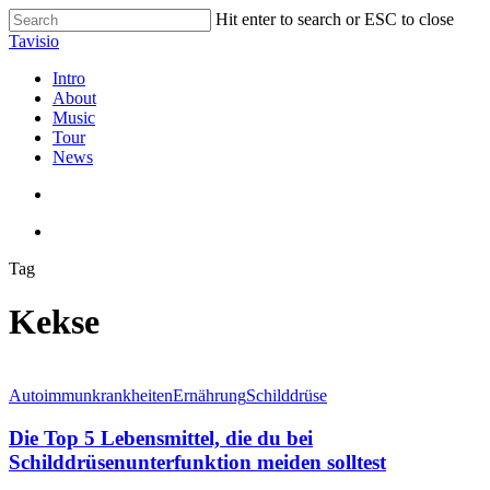
Skip
Hit enter to search or ESC to close
to
Close
Tavisio
main
Search
content
search
Menu
Intro
About
Music
Tour
News
search
Menu
Tag
Kekse
Die
Top
Autoimmunkrankheiten
Ernährung
Schilddrüse
5
Lebensmittel,
Die Top 5 Lebensmittel, die du bei
die
Schilddrüsenunterfunktion meiden solltest
du