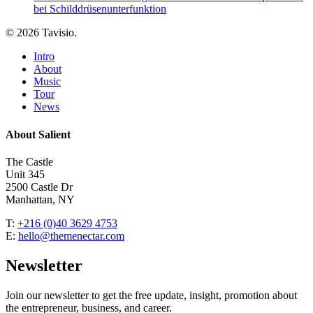
bei Schilddrüsenunterfunktion
© 2026 Tavisio.
Close
Intro
Menu
About
Music
Tour
News
About Salient
The Castle
Unit 345
2500 Castle Dr
Manhattan, NY
T:
+216 (0)40 3629 4753
E:
hello@themenectar.com
Newsletter
Join our newsletter to get the free update, insight, promotion about
the entrepreneur, business, and career.