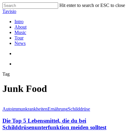
Skip
Hit enter to search or ESC to close
to
Close
Tavisio
main
Search
content
search
Menu
Intro
About
Music
Tour
News
search
Menu
Tag
Junk Food
Die
Top
Autoimmunkrankheiten
Ernährung
Schilddrüse
5
Lebensmittel,
Die Top 5 Lebensmittel, die du bei
die
Schilddrüsenunterfunktion meiden solltest
du