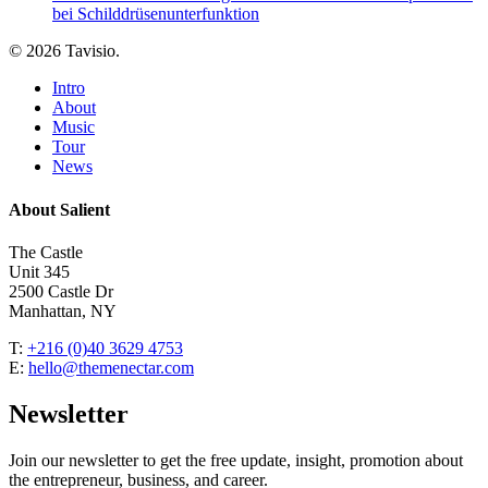
bei Schilddrüsenunterfunktion
© 2026 Tavisio.
Close
Intro
Menu
About
Music
Tour
News
About Salient
The Castle
Unit 345
2500 Castle Dr
Manhattan, NY
T:
+216 (0)40 3629 4753
E:
hello@themenectar.com
Newsletter
Join our newsletter to get the free update, insight, promotion about
the entrepreneur, business, and career.