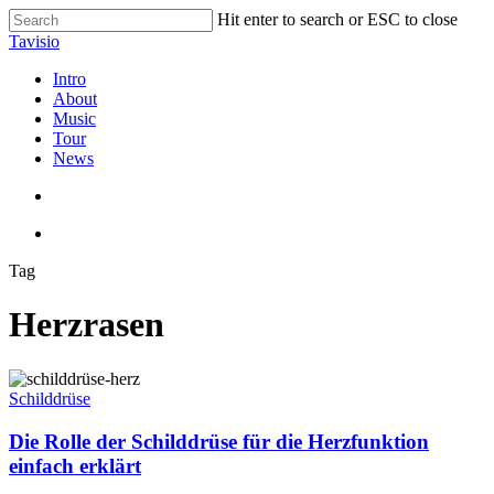
Skip
Hit enter to search or ESC to close
to
Close
Tavisio
main
Search
content
search
Menu
Intro
About
Music
Tour
News
search
Menu
Tag
Herzrasen
Die
Rolle
Schilddrüse
der
Schilddrüse
Die Rolle der Schilddrüse für die Herzfunktion
für
einfach erklärt
die