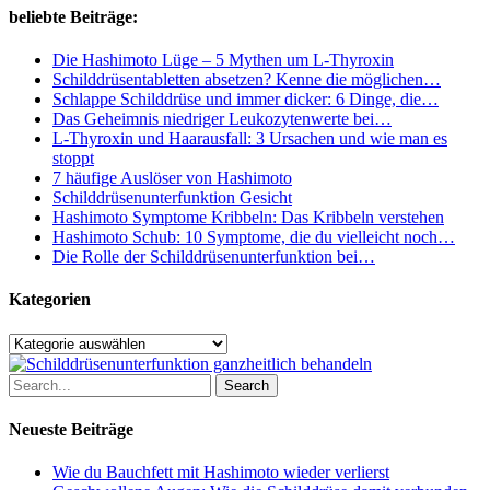
Herzfunktion
beliebte Beiträge:
einfach
erklärt
Die Hashimoto Lüge – 5 Mythen um L-Thyroxin
Schilddrüsentabletten absetzen? Kenne die möglichen…
Schlappe Schilddrüse und immer dicker: 6 Dinge, die…
Das Geheimnis niedriger Leukozytenwerte bei…
L-Thyroxin und Haarausfall: 3 Ursachen und wie man es
stoppt
7 häufige Auslöser von Hashimoto
Schilddrüsenunterfunktion Gesicht
Hashimoto Symptome Kribbeln: Das Kribbeln verstehen
Hashimoto Schub: 10 Symptome, die du vielleicht noch…
Die Rolle der Schilddrüsenunterfunktion bei…
Kategorien
Kategorien
Search
Neueste Beiträge
Wie du Bauchfett mit Hashimoto wieder verlierst