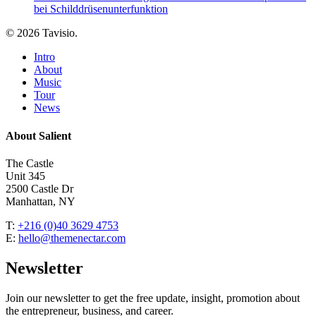
bei Schilddrüsenunterfunktion
© 2026 Tavisio.
Close
Intro
Menu
About
Music
Tour
News
About Salient
The Castle
Unit 345
2500 Castle Dr
Manhattan, NY
T:
+216 (0)40 3629 4753
E:
hello@themenectar.com
Newsletter
Join our newsletter to get the free update, insight, promotion about
the entrepreneur, business, and career.