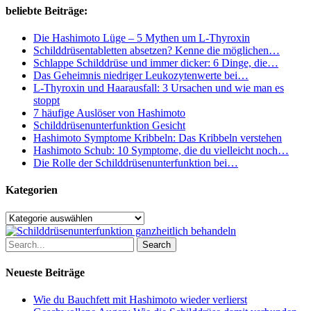
Besuch
beliebte Beiträge:
wissen
solltest
Die Hashimoto Lüge – 5 Mythen um L-Thyroxin
Schilddrüsentabletten absetzen? Kenne die möglichen…
Schlappe Schilddrüse und immer dicker: 6 Dinge, die…
Das Geheimnis niedriger Leukozytenwerte bei…
L-Thyroxin und Haarausfall: 3 Ursachen und wie man es
stoppt
7 häufige Auslöser von Hashimoto
Schilddrüsenunterfunktion Gesicht
Hashimoto Symptome Kribbeln: Das Kribbeln verstehen
Hashimoto Schub: 10 Symptome, die du vielleicht noch…
Die Rolle der Schilddrüsenunterfunktion bei…
Kategorien
Kategorien
Search
Neueste Beiträge
Wie du Bauchfett mit Hashimoto wieder verlierst