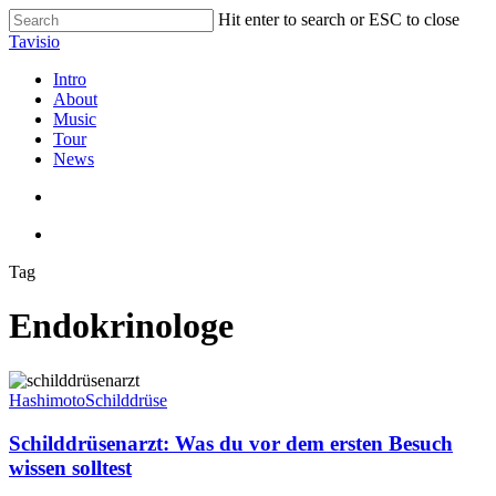
Skip
Hit enter to search or ESC to close
to
Close
Tavisio
main
Search
content
search
Menu
Intro
About
Music
Tour
News
search
Menu
Tag
Endokrinologe
Schilddrüsenarzt:
Was
Hashimoto
Schilddrüse
du
vor
Schilddrüsenarzt: Was du vor dem ersten Besuch
dem
wissen solltest
ersten