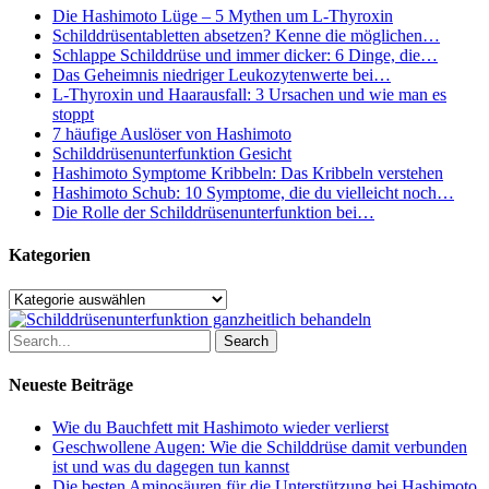
„Pasta“
Die Hashimoto Lüge – 5 Mythen um L-Thyroxin
Schilddrüsentabletten absetzen? Kenne die möglichen…
Schlappe Schilddrüse und immer dicker: 6 Dinge, die…
Das Geheimnis niedriger Leukozytenwerte bei…
L-Thyroxin und Haarausfall: 3 Ursachen und wie man es
stoppt
7 häufige Auslöser von Hashimoto
Schilddrüsenunterfunktion Gesicht
Hashimoto Symptome Kribbeln: Das Kribbeln verstehen
Hashimoto Schub: 10 Symptome, die du vielleicht noch…
Die Rolle der Schilddrüsenunterfunktion bei…
Kategorien
Kategorien
Search
Neueste Beiträge
Wie du Bauchfett mit Hashimoto wieder verlierst
Geschwollene Augen: Wie die Schilddrüse damit verbunden
ist und was du dagegen tun kannst
Die besten Aminosäuren für die Unterstützung bei Hashimoto