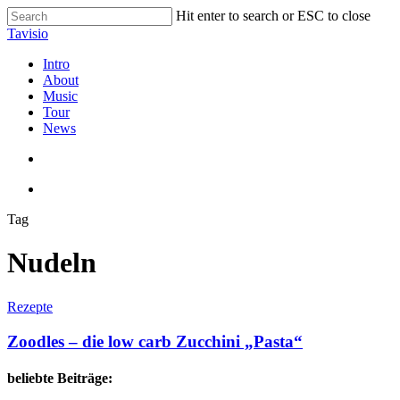
Skip
Hit enter to search or ESC to close
to
Close
Tavisio
main
Search
content
search
Menu
Intro
About
Music
Tour
News
search
Menu
Tag
Nudeln
Zoodles
Rezepte
–
die
Zoodles – die low carb Zucchini „Pasta“
low
carb
beliebte Beiträge:
Zucchini