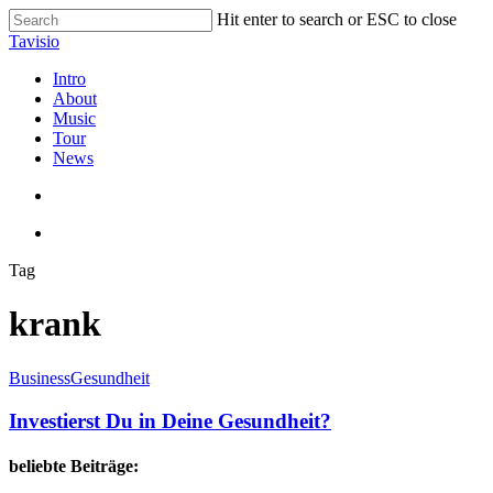
Skip
Hit enter to search or ESC to close
to
Close
Tavisio
main
Search
content
search
Menu
Intro
About
Music
Tour
News
search
Menu
Tag
krank
Investierst
Business
Gesundheit
Du
in
Investierst Du in Deine Gesundheit?
Deine
Gesundheit?
beliebte Beiträge: