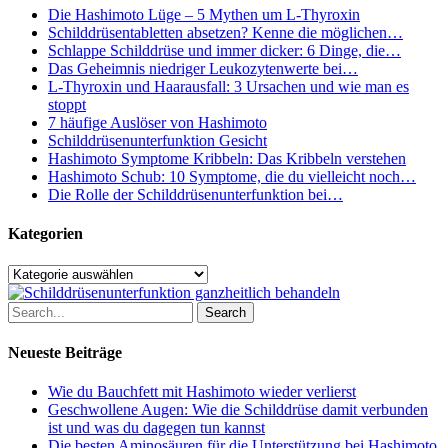
Die Hashimoto Lüge – 5 Mythen um L-Thyroxin
Schilddrüsentabletten absetzen? Kenne die möglichen…
Schlappe Schilddrüse und immer dicker: 6 Dinge, die…
Das Geheimnis niedriger Leukozytenwerte bei…
L-Thyroxin und Haarausfall: 3 Ursachen und wie man es
stoppt
7 häufige Auslöser von Hashimoto
Schilddrüsenunterfunktion Gesicht
Hashimoto Symptome Kribbeln: Das Kribbeln verstehen
Hashimoto Schub: 10 Symptome, die du vielleicht noch…
Die Rolle der Schilddrüsenunterfunktion bei…
Kategorien
Kategorien
Search
Neueste Beiträge
Wie du Bauchfett mit Hashimoto wieder verlierst
Geschwollene Augen: Wie die Schilddrüse damit verbunden
ist und was du dagegen tun kannst
Die besten Aminosäuren für die Unterstützung bei Hashimoto