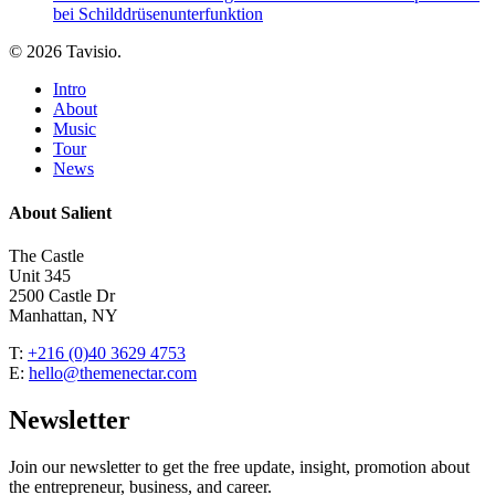
bei Schilddrüsenunterfunktion
© 2026 Tavisio.
Close
Intro
Menu
About
Music
Tour
News
About Salient
The Castle
Unit 345
2500 Castle Dr
Manhattan, NY
T:
+216 (0)40 3629 4753
E:
hello@themenectar.com
Newsletter
Join our newsletter to get the free update, insight, promotion about
the entrepreneur, business, and career.