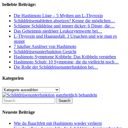
kennen
beliebte Beiträge:
solltest
Die Hashimoto Lüge – 5 Mythen um L-Thyroxin
Schilddrüsentabletten absetzen? Kenne die möglichen…
Schlappe Schilddrüse und immer dicker: 6 Dinge, die…
Das Geheimnis niedriger Leukozytenwerte bei…
L-Thyroxin und Haarausfall: 3 Ursachen und wie man es
stoppt
7 häufige Auslöser von Hashimoto
Schilddrüsenunterfunktion Gesicht
Hashimoto Symptome Kribbeln: Das Kribbeln verstehen
Hashimoto Schub: 10 Symptome, die du vielleicht noch…
Die Rolle der Schilddrüsenunterfunktion bei…
Kategorien
Kategorien
Search
Neueste Beiträge
Wie du Bauchfett mit Hashimoto wieder verlierst