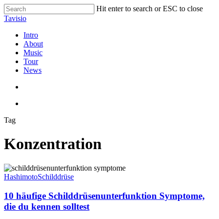
Skip
Hit enter to search or ESC to close
to
Close
Tavisio
main
Search
content
search
Menu
Intro
About
Music
Tour
News
search
Menu
Tag
Konzentration
10
häufige
Hashimoto
Schilddrüse
Schilddrüsenunterfunktion
Symptome,
10 häufige Schilddrüsenunterfunktion Symptome,
die
die du kennen solltest
du