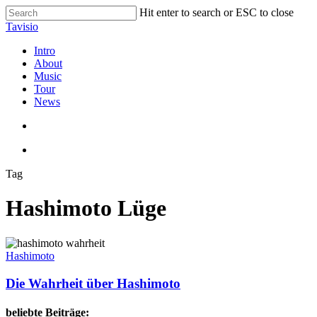
Skip
Hit enter to search or ESC to close
to
Close
Tavisio
main
Search
content
search
Menu
Intro
About
Music
Tour
News
search
Menu
Tag
Hashimoto Lüge
Die
Wahrheit
Hashimoto
über
Hashimoto
Die Wahrheit über Hashimoto
beliebte Beiträge: