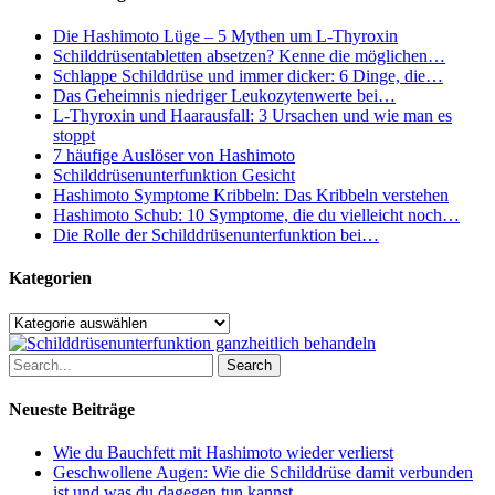
Die Hashimoto Lüge – 5 Mythen um L-Thyroxin
Schilddrüsentabletten absetzen? Kenne die möglichen…
Schlappe Schilddrüse und immer dicker: 6 Dinge, die…
Das Geheimnis niedriger Leukozytenwerte bei…
L-Thyroxin und Haarausfall: 3 Ursachen und wie man es
stoppt
7 häufige Auslöser von Hashimoto
Schilddrüsenunterfunktion Gesicht
Hashimoto Symptome Kribbeln: Das Kribbeln verstehen
Hashimoto Schub: 10 Symptome, die du vielleicht noch…
Die Rolle der Schilddrüsenunterfunktion bei…
Kategorien
Kategorien
Search
Neueste Beiträge
Wie du Bauchfett mit Hashimoto wieder verlierst
Geschwollene Augen: Wie die Schilddrüse damit verbunden
ist und was du dagegen tun kannst