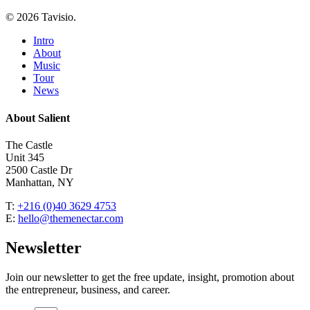
© 2026 Tavisio.
Close
Intro
Menu
About
Music
Tour
News
About Salient
The Castle
Unit 345
2500 Castle Dr
Manhattan, NY
T:
+216 (0)40 3629 4753
E:
hello@themenectar.com
Newsletter
Join our newsletter to get the free update, insight, promotion about
the entrepreneur, business, and career.