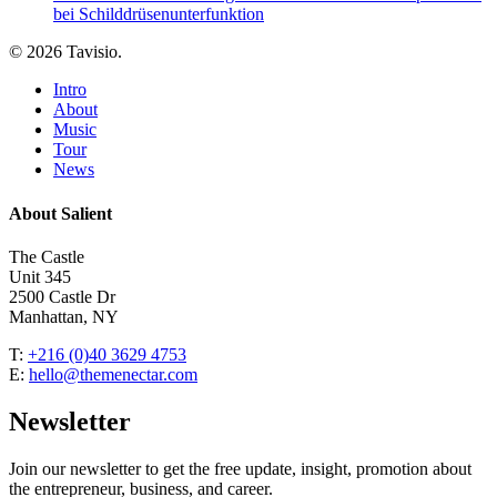
bei Schilddrüsenunterfunktion
© 2026 Tavisio.
Close
Intro
Menu
About
Music
Tour
News
About Salient
The Castle
Unit 345
2500 Castle Dr
Manhattan, NY
T:
+216 (0)40 3629 4753
E:
hello@themenectar.com
Newsletter
Join our newsletter to get the free update, insight, promotion about
the entrepreneur, business, and career.