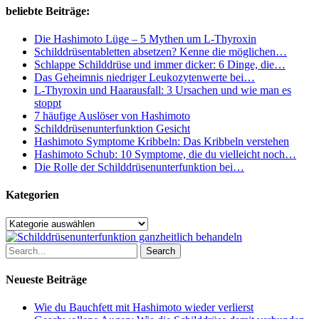
erfolgreichen
beliebte Beiträge:
Autoimmun-
Protokoll-
Die Hashimoto Lüge – 5 Mythen um L-Thyroxin
Diät
Schilddrüsentabletten absetzen? Kenne die möglichen…
Schlappe Schilddrüse und immer dicker: 6 Dinge, die…
Das Geheimnis niedriger Leukozytenwerte bei…
L-Thyroxin und Haarausfall: 3 Ursachen und wie man es
stoppt
7 häufige Auslöser von Hashimoto
Schilddrüsenunterfunktion Gesicht
Hashimoto Symptome Kribbeln: Das Kribbeln verstehen
Hashimoto Schub: 10 Symptome, die du vielleicht noch…
Die Rolle der Schilddrüsenunterfunktion bei…
Kategorien
Kategorien
Search
Neueste Beiträge
Wie du Bauchfett mit Hashimoto wieder verlierst