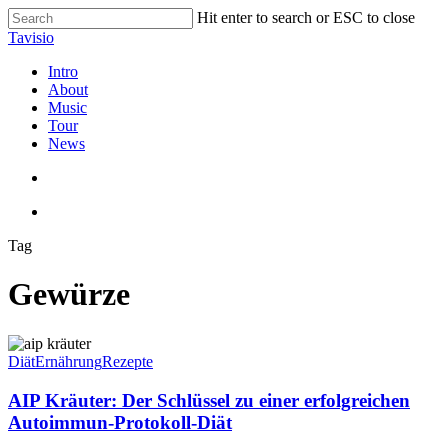
Skip
Hit enter to search or ESC to close
to
Close
Tavisio
main
Search
content
search
Menu
Intro
About
Music
Tour
News
search
Menu
Tag
Gewürze
AIP
Kräuter:
Diät
Ernährung
Rezepte
Der
Schlüssel
AIP Kräuter: Der Schlüssel zu einer erfolgreichen
zu
Autoimmun-Protokoll-Diät
einer