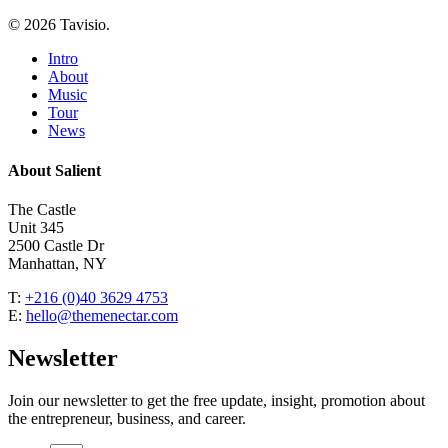
© 2026 Tavisio.
Close
Intro
Menu
About
Music
Tour
News
About Salient
The Castle
Unit 345
2500 Castle Dr
Manhattan, NY
T:
+216 (0)40 3629 4753
E:
hello@themenectar.com
Newsletter
Join our newsletter to get the free update, insight, promotion about
the entrepreneur, business, and career.