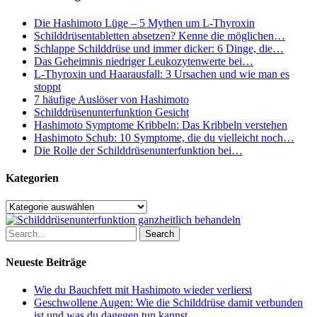
Hashimoto?
Die Hashimoto Lüge – 5 Mythen um L-Thyroxin
Schilddrüsentabletten absetzen? Kenne die möglichen…
Schlappe Schilddrüse und immer dicker: 6 Dinge, die…
Das Geheimnis niedriger Leukozytenwerte bei…
L-Thyroxin und Haarausfall: 3 Ursachen und wie man es
stoppt
7 häufige Auslöser von Hashimoto
Schilddrüsenunterfunktion Gesicht
Hashimoto Symptome Kribbeln: Das Kribbeln verstehen
Hashimoto Schub: 10 Symptome, die du vielleicht noch…
Die Rolle der Schilddrüsenunterfunktion bei…
Kategorien
Kategorien
Search
Neueste Beiträge
Wie du Bauchfett mit Hashimoto wieder verlierst
Geschwollene Augen: Wie die Schilddrüse damit verbunden
ist und was du dagegen tun kannst