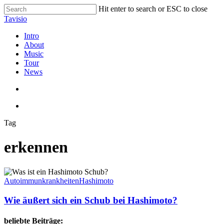
Skip
Hit enter to search or ESC to close
to
Close
Tavisio
main
Search
content
search
Menu
Intro
About
Music
Tour
News
search
Menu
Tag
erkennen
Wie
äußert
Autoimmunkrankheiten
Hashimoto
sich
ein
Wie äußert sich ein Schub bei Hashimoto?
Schub
bei
beliebte Beiträge: