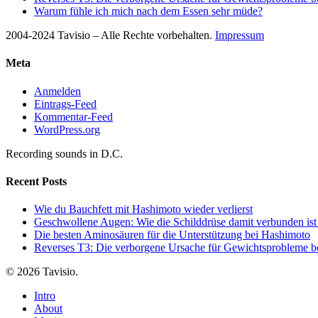
Warum fühle ich mich nach dem Essen sehr müde?
2004-2024 Tavisio – Alle Rechte vorbehalten.
Impressum
Meta
Anmelden
Eintrags-Feed
Kommentar-Feed
WordPress.org
Recording sounds in D.C.
Recent Posts
Wie du Bauchfett mit Hashimoto wieder verlierst
Geschwollene Augen: Wie die Schilddrüse damit verbunden ist
Die besten Aminosäuren für die Unterstützung bei Hashimoto
Reverses T3: Die verborgene Ursache für Gewichtsprobleme be
© 2026 Tavisio.
Close
Intro
Menu
About