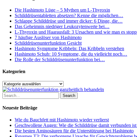
mit
Energielosigkeit
Die Hashimoto Lüge – 5 Mythen um L-Thyroxin
und
Schilddrüsentabletten absetzen? Kenne die möglichen…
Gewichtszunahme
Schlappe Schilddrüse und immer dicker: 6 Dinge, die…
Das Geheimnis niedriger Leukozytenwerte bei…
L-Thyroxin und Haarausfall: 3 Ursachen und wie man es stopp
7 häufige Auslöser von Hashimoto
Schilddrüsenunterfunktion Gesicht
Hashimoto Symptome Kribbeln: Das Kribbeln verstehen
Hashimoto Schub: 10 Symptome, die du vielleicht noch…
Die Rolle der Schilddrüsenunterfunktion bei…
Kategorien
Kategorien
Search
Neueste Beiträge
Wie du Bauchfett mit Hashimoto wieder verlierst
Geschwollene Augen: Wie die Schilddrüse damit verbunden ist
Die besten Aminosäuren für die Unterstützung bei Hashimoto
Reverses T3: Die verborgene Ursache für Gewichtsprobleme be