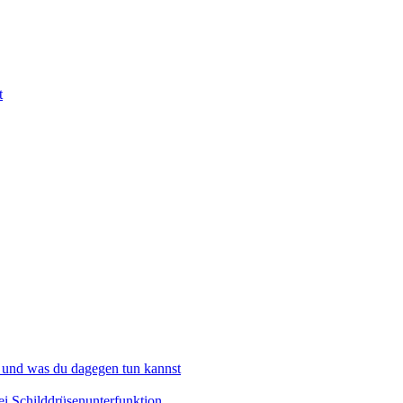
t
 und was du dagegen tun kannst
i Schilddrüsenunterfunktion