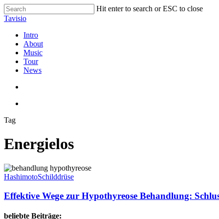
Skip
Hit enter to search or ESC to close
to
Close
Tavisio
main
Search
content
search
Menu
Intro
About
Music
Tour
News
search
Menu
Tag
Energielos
Effektive
Wege
Hashimoto
Schilddrüse
zur
Hypothyreose
Effektive Wege zur Hypothyreose Behandlung: Schlus
Behandlung:
Schluss
beliebte Beiträge: