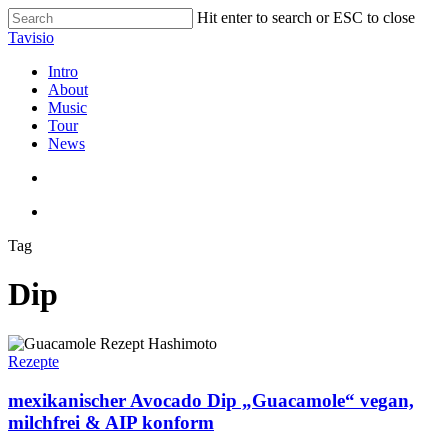
Skip
Hit enter to search or ESC to close
to
Close
Tavisio
main
Search
content
search
Menu
Intro
About
Music
Tour
News
search
Menu
Tag
Dip
mexikanischer
Avocado
Rezepte
Dip
„Guacamole“
mexikanischer Avocado Dip „Guacamole“ vegan,
vegan,
milchfrei & AIP konform
milchfrei