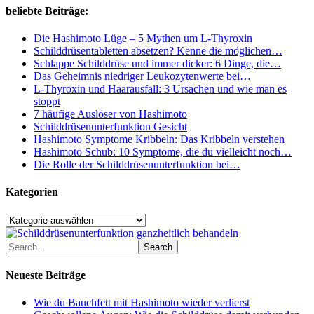
&
beliebte Beiträge:
AIP
konform
Die Hashimoto Lüge – 5 Mythen um L-Thyroxin
Schilddrüsentabletten absetzen? Kenne die möglichen…
Schlappe Schilddrüse und immer dicker: 6 Dinge, die…
Das Geheimnis niedriger Leukozytenwerte bei…
L-Thyroxin und Haarausfall: 3 Ursachen und wie man es
stoppt
7 häufige Auslöser von Hashimoto
Schilddrüsenunterfunktion Gesicht
Hashimoto Symptome Kribbeln: Das Kribbeln verstehen
Hashimoto Schub: 10 Symptome, die du vielleicht noch…
Die Rolle der Schilddrüsenunterfunktion bei…
Kategorien
Kategorien
Search
Neueste Beiträge
Wie du Bauchfett mit Hashimoto wieder verlierst