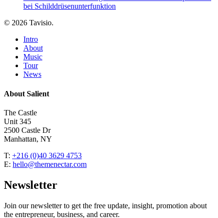
bei Schilddrüsenunterfunktion
© 2026 Tavisio.
Close
Intro
Menu
About
Music
Tour
News
About Salient
The Castle
Unit 345
2500 Castle Dr
Manhattan, NY
T:
+216 (0)40 3629 4753
E:
hello@themenectar.com
Newsletter
Join our newsletter to get the free update, insight, promotion about
the entrepreneur, business, and career.