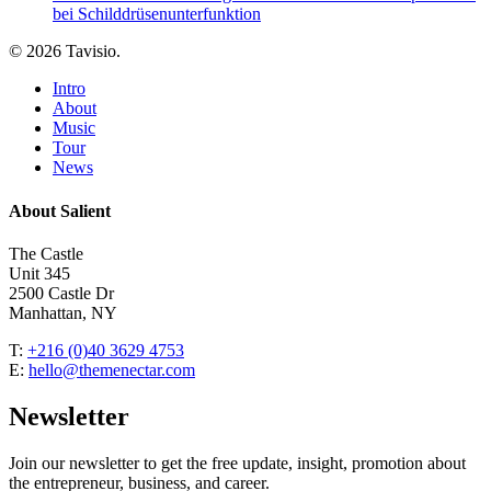
bei Schilddrüsenunterfunktion
© 2026 Tavisio.
Close
Intro
Menu
About
Music
Tour
News
About Salient
The Castle
Unit 345
2500 Castle Dr
Manhattan, NY
T:
+216 (0)40 3629 4753
E:
hello@themenectar.com
Newsletter
Join our newsletter to get the free update, insight, promotion about
the entrepreneur, business, and career.