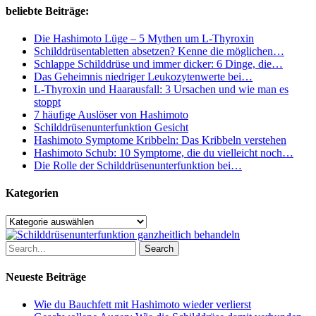
Dinge,
beliebte Beiträge:
die
du
Die Hashimoto Lüge – 5 Mythen um L-Thyroxin
tun
Schilddrüsentabletten absetzen? Kenne die möglichen…
kannst
Schlappe Schilddrüse und immer dicker: 6 Dinge, die…
Das Geheimnis niedriger Leukozytenwerte bei…
L-Thyroxin und Haarausfall: 3 Ursachen und wie man es
stoppt
7 häufige Auslöser von Hashimoto
Schilddrüsenunterfunktion Gesicht
Hashimoto Symptome Kribbeln: Das Kribbeln verstehen
Hashimoto Schub: 10 Symptome, die du vielleicht noch…
Die Rolle der Schilddrüsenunterfunktion bei…
Kategorien
Kategorien
Search
Neueste Beiträge
Wie du Bauchfett mit Hashimoto wieder verlierst