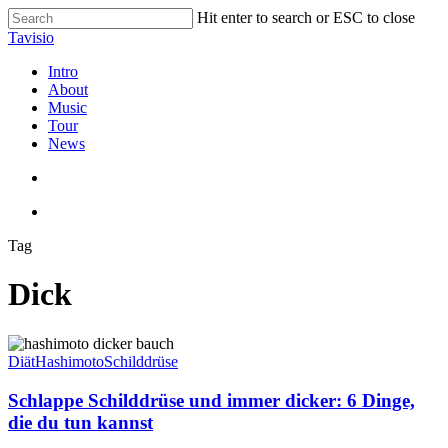
Skip
Hit enter to search or ESC to close
to
Close
Tavisio
main
Search
content
search
Menu
Intro
About
Music
Tour
News
search
Menu
Tag
Dick
Schlappe
Schilddrüse
Diät
Hashimoto
Schilddrüse
und
immer
Schlappe Schilddrüse und immer dicker: 6 Dinge,
dicker:
die du tun kannst
6